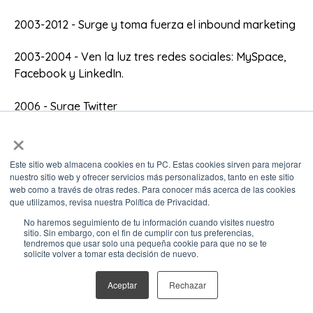
2003-2012 - Surge y toma fuerza el inbound marketing
2003-2004 - Ven la luz tres redes sociales: MySpace,
Facebook y LinkedIn.
2006 - Surge Twitter
×
2009 - Son lanzadas las búsquedas en tiempo real
Este sitio web almacena cookies en tu PC. Estas cookies sirven para mejorar
2010 - El 90% de los hogares en Estados Unidos
nuestro sitio web y ofrecer servicios más personalizados, tanto en este sitio
cuenta con teléfono móvil y el email marketing gana
web como a través de otras redes. Para conocer más acerca de las cookies
que utilizamos, revisa nuestra Política de Privacidad.
fuerza, siendo utilizado más de una forma personal y
no como spam
No haremos seguimiento de tu información cuando visites nuestro
sitio. Sin embargo, con el fin de cumplir con tus preferencias,
tendremos que usar solo una pequeña cookie para que no se te
2012 - Hay más de 54 millones de usuarios activos a
solicite volver a tomar esta decisión de nuevo.
través de tabletas y los jóvenes de entre 13 y 24 años
Aceptar
Rechazar
dedican más tiempo al internet que a la televisión