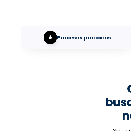
Procesos probados
busc
n
¿Sabías 