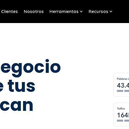
Clientes
Nosotros
Herramientas
Recursos
w submenu for Servicios
Show submenu for Her
Show sub
negocio
 tus
scan