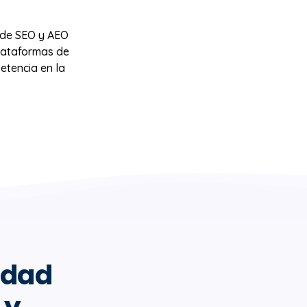
 de SEO y AEO
lataformas de
etencia en la
idad
 y