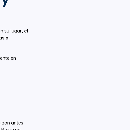
en su lugar,
el
as a
sente en
tigan antes
 IA que no