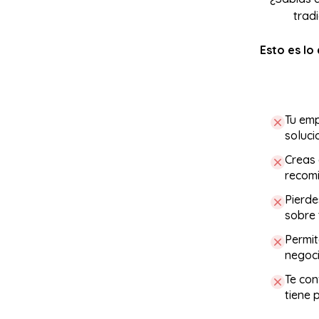
trad
Esto es lo
Tu emp
soluci
Creas 
recom
Pierde
sobre 
Permit
negoci
Te con
tiene 