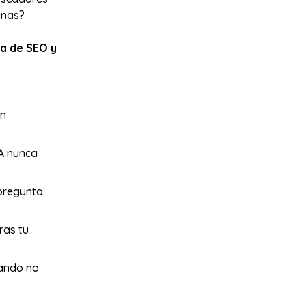
inas?
va de SEO y
an
IA nunca
 pregunta
ras tu
uando no