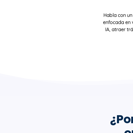
Habla con un
enfocada en 
IA, atraer t
¿Po
o