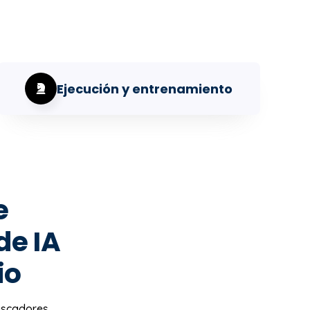
Ejecución y entrenamiento
e
de IA
io
uscadores