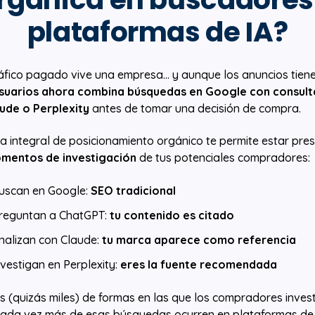
plataformas de IA?
áfico pagado vive una empresa... y aunque los anuncios tien
suarios ahora combina búsquedas en Google con consult
ude o Perplexity
antes de tomar una decisión de compra.
a integral de posicionamiento orgánico te permite estar pre
omentos de investigación
de tus potenciales compradores:
uscan en Google:
SEO tradicional
reguntan a ChatGPT:
tu contenido es citado
alizan con Claude:
tu marca aparece como referencia
vestigan en Perplexity:
eres la fuente recomendada
os (quizás miles) de formas en las que los compradores inves
 cada vez más de esas búsquedas ocurren en plataformas de