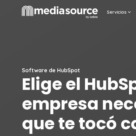
Servicios
Sho
Software de HubSpot
Elige el HubS
empresa nece
que te tocó 