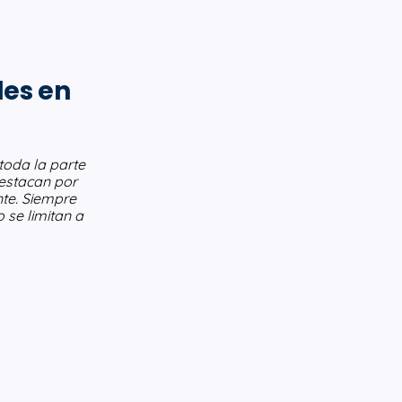
les en
toda la parte
destacan por
nte. Siempre
 se limitan a