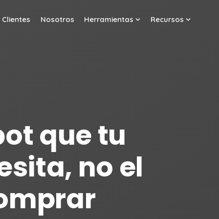
Clientes
Nosotros
Herramientas
Recursos
w submenu for Servicios
Show submenu for Her
Show sub
pot que tu
sita, no el
comprar