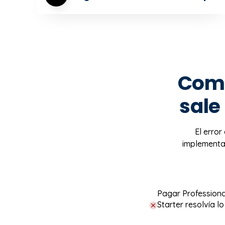
Comp
sale
El error
implementar
Pagar Profession
Starter resolvía l