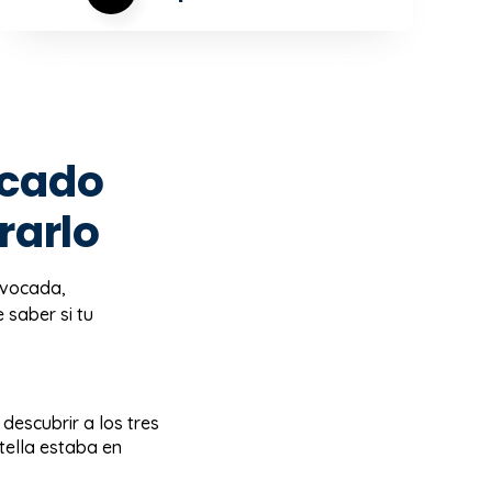
ocado
rarlo
uivocada,
 saber si tu
escubrir a los tres
tella estaba en