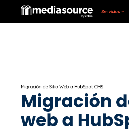
Servicios
Sho
Migración de Sitio Web a HubSpot CMS
Migración de
web a HubS