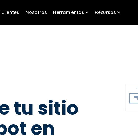
Clientes
Nosotros
Herramientas
Recursos
w submenu for Servicios
Show submenu for Her
Show sub
 tu sitio
pot en