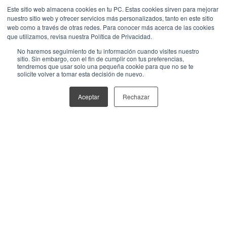
Este sitio web almacena cookies en tu PC. Estas cookies sirven para mejorar
¿Te has detenido alguna vez a pensar en cómo
nuestro sitio web y ofrecer servicios más personalizados, tanto en este sitio
web como a través de otras redes. Para conocer más acerca de las cookies
la rápida evolución del mundo digital está
que utilizamos, revisa nuestra Política de Privacidad.
cambiando la forma en que interactuamos,
No haremos seguimiento de tu información cuando visites nuestro
compramos y hacemos negocios? Si trabajas en
sitio. Sin embargo, con el fin de cumplir con tus preferencias,
marketing o...
tendremos que usar solo una pequeña cookie para que no se te
solicite volver a tomar esta decisión de nuevo.
Aceptar
Rechazar
4 min. lectura.
Proceso administrativo:
qué es, etapas y cómo
eficientarlo
Deyanira Izquierdo
En cualquier organización, el proceso
administrativo juega un papel vital en el logro
de los objetivos y en determinar el rumbo de la
empresa. Esto para poder enfocar los esfuerzos