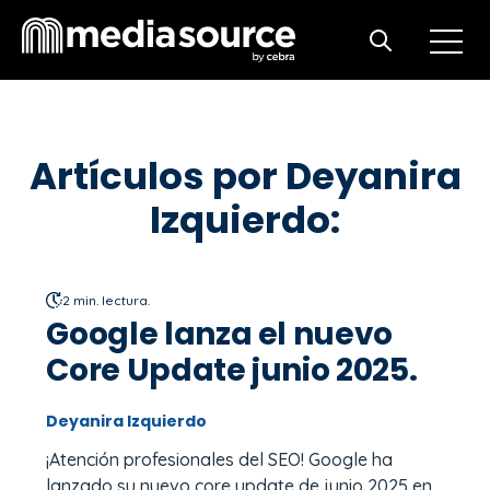
Open m
Open search
Artículos por Deyanira
Izquierdo:
2 min. lectura.
Google lanza el nuevo
Core Update junio 2025.
Deyanira Izquierdo
¡Atención profesionales del SEO! Google ha
lanzado su nuevo core update de junio 2025 en