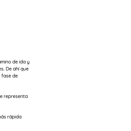
amino de ida y
es. De ahí que
a fase de
se representa
más rápida