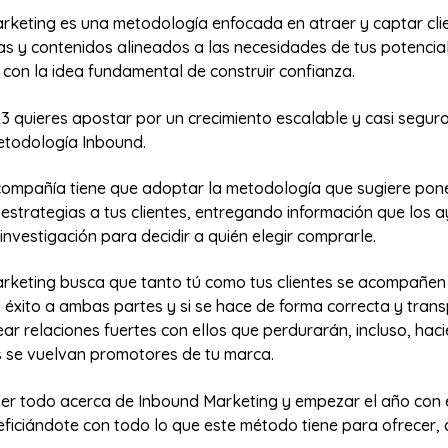
rketing es una metodología enfocada en atraer y captar cli
as y contenidos alineados a las necesidades de tus potencia
on la idea fundamental de construir confianza.
23 quieres apostar por un crecimiento escalable y casi seguro
etodología Inbound.
 compañía tiene que adoptar la metodología que sugiere pone
 estrategias a tus clientes, entregando información que los 
investigación para decidir a quién elegir comprarle.
rketing busca que tanto tú como tus clientes se acompañen
l éxito a ambas partes y si se hace de forma correcta y trans
ar relaciones fuertes con ellos que perdurarán, incluso, hac
 se vuelvan promotores de tu marca.
ber todo acerca de Inbound Marketing y empezar el año con e
ficiándote con todo lo que este método tiene para ofrecer, 