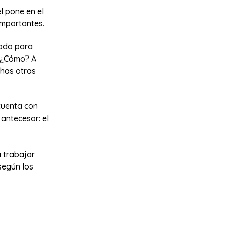
l pone en el
importantes.
todo para
. ¿Cómo? A
chas otras
 cuenta con
antecesor: el
 trabajar
según los