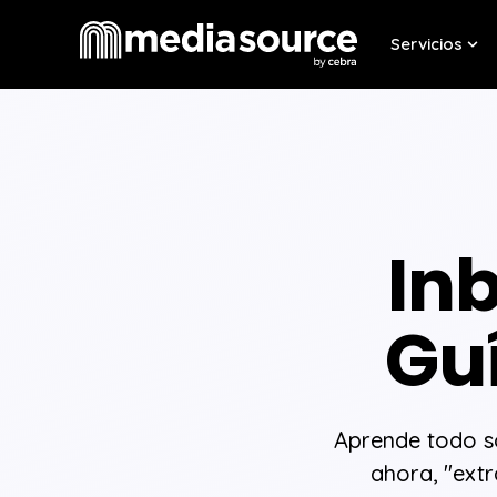
Servicios
Sho
In
Guí
Aprende todo s
ahora, "extr