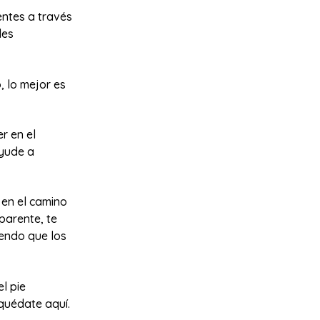
entes a través
les
, lo mejor es
r en el
ayude a
 en el camino
parente, te
iendo que los
l pie
quédate aquí.