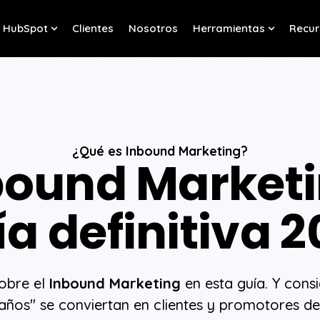
HubSpot
Clientes
Nosotros
Herramientas
Recur
w submenu for Servicios
Show submenu for HubSpot
Show sub
¿Qué es Inbound Marketing?
bound Marketi
a definitiva 
obre el
Inbound Marketing
en esta guía. Y consi
años" se conviertan en clientes y promotores d