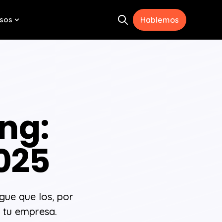
sos
Hablemos
Open search
menu for Herramientas
Show submenu for Recursos
ng:
2025
gue que los, por
e tu empresa.