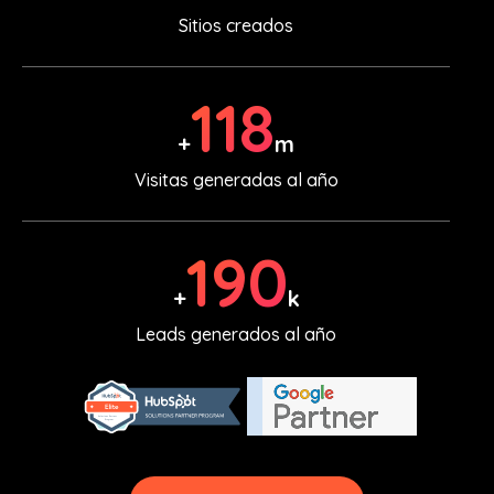
Sitios creados
179
+
m
Visitas generadas al año
288
+
k
Leads generados al año