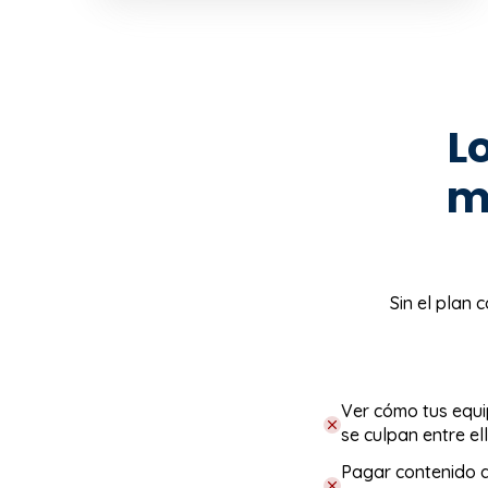
L
m
Sin el plan 
Ver cómo tus equi
se culpan entre ell
Pagar contenido q