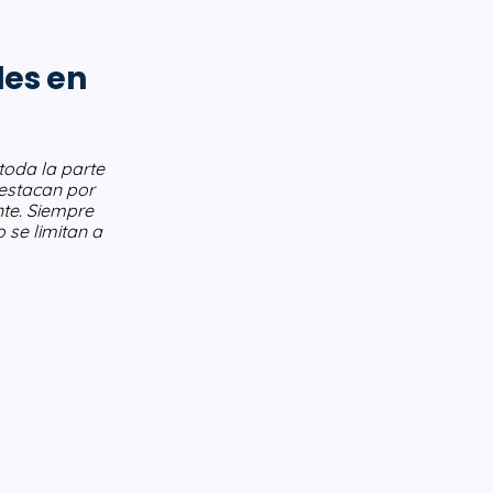
les en
toda la parte
destacan por
nte. Siempre
 se limitan a