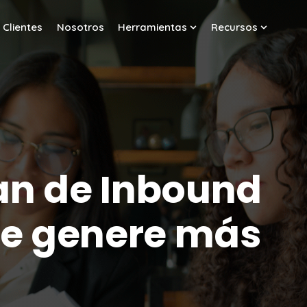
Clientes
Nosotros
Herramientas
Recursos
w submenu for Servicios
Show submenu for Her
Show sub
lan de Inbound
ue genere más