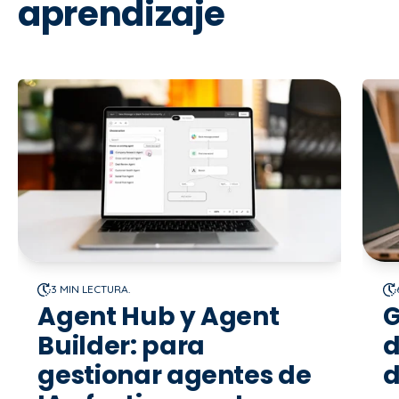
aprendizaje
orgánico, te está vendiendo humo. Lo que sí
garantizamos es claridad de métricas desde el
día uno.
3 MIN LECTURA.
Agent Hub y Agent
G
Builder: para
d
gestionar agentes de
d