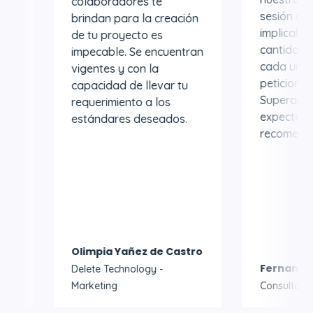
colaboradores te
sesión agendada
brindan para la creación
implicaba una gr
de tu proyecto es
cantidad de avan
impecable. Se encuentran
cada una de nue
vigentes y con la
peticiones fue at
capacidad de llevar tu
Superaron nuest
requerimiento a los
expectativas; re
estándares deseados.
recomendables.
Olimpia Yañez de Castro
Fernando Rivaro
Delete Technology -
Marketing
Consultor