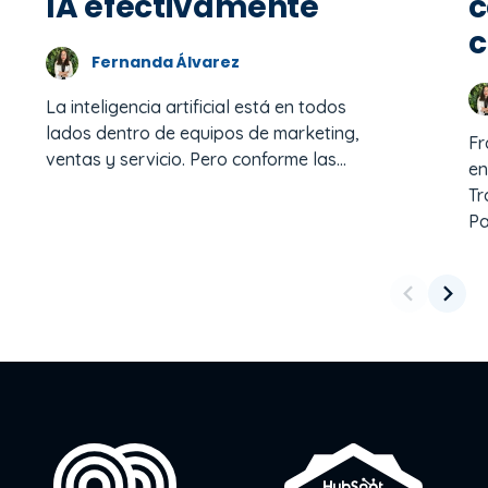
IA efectivamente
c
c
Fernanda Álvarez
La inteligencia artificial está en todos
lados dentro de equipos de marketing,
Fr
ventas y servicio. Pero conforme las...
en
Tr
Pai