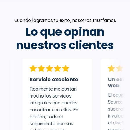
Cuando logramos tu éxito, nosotros triunfamos
Lo que opinan
nuestros clientes
Servicio excelente
Un excelente s
web
Realmente me gustan
El equipo de Med
mucho los servicios
Source se mostró
integrales que puedes
superabierto par
encontrar con ellos. En
involucrarse de l
adición, todo el
el diseño y ajust
seguimiento que sus
nuestro sitio web