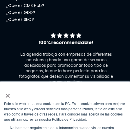
¿Qué es CMS Hub?
¿Qué es GDD?
¿Qué es SEO?
100% recommendable!
La agencia trabaja con empresas de diferentes
industrias y brinda una gama de servicios
el
adecuados para promocionar todo tipo de
ra
negocios, lo que la hace perfecta para los
 y
fotógrafos que desean aumentar su visibilidad e
e
ingresos en línea.
n
×
Este sitio web almacena cookies en tu PC. Estas cookies sirven para mejorar
Kate Gross
nuestro sitio web y ofrecer servicios más personalizados, tanto en este sitio
Marketing & graphic design assistant at
web como a través de otras redes. Para conocer más acerca de las cookies
Fixthephoto
que utilizamos, revisa nuestra Política de Privacidad.
No haremos seguimiento de tu información cuando visites nuestro