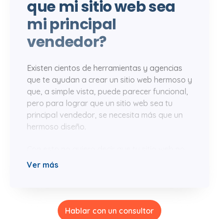
que mi sitio web sea
mi principal
vendedor?
Existen cientos de herramientas y agencias
que te ayudan a crear un sitio web hermoso y
que, a simple vista, puede parecer funcional,
pero para lograr que un sitio web sea tu
principal vendedor, se necesita más que un
hermoso diseño.
Con esto no quiero decir que tu sitio web no
pueda ser atractivo. Veamos qué necesita un
Ver más
sitio web para convertirse en el principal
vendedor.
Primero, tú y toda la empresa deben
Hablar con un consultor
comprender la importancia que tiene un sitio