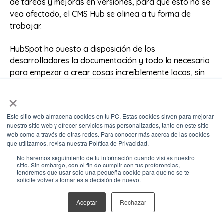
de tareas y mejoras en versiones, para que esto no se
vea afectado, el CMS Hub se alinea a tu forma de
trabajar.
HubSpot ha puesto a disposición de los
desarrolladores la documentación y todo lo necesario
para empezar a crear cosas increíblemente locas, sin
límite alguno.
×
Como desarrollador, puedes crear una cuenta
Este sitio web almacena cookies en tu PC. Estas cookies sirven para mejorar
Sandbox para el CMS Hub y así empezar a crear temas
nuestro sitio web y ofrecer servicios más personalizados, tanto en este sitio
desde cero o bien desde las plantillas base, así como
web como a través de otras redes. Para conocer más acerca de las cookies
funciones avanzadas para incluir en una sección web.
que utilizamos, revisa nuestra Política de Privacidad.
No haremos seguimiento de tu información cuando visites nuestro
Funciones sin
sitio. Sin embargo, con el fin de cumplir con tus preferencias,
tendremos que usar solo una pequeña cookie para que no se te
solicite volver a tomar esta decisión de nuevo.
servidor
Aceptar
Rechazar