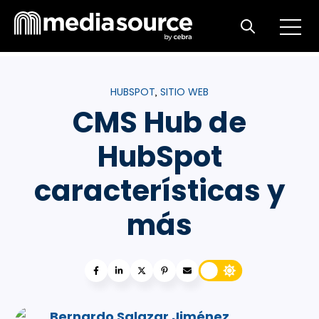
Open m
Open search
HUBSPOT
SITIO WEB
,
CMS Hub de
HubSpot
características y
más
Bernardo Salazar Jiménez