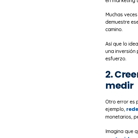
en marketing t
Muchas veces 
demuestre ese 
camino.
Así que lo id
una inversión 
esfuerzo.
2. Cre
medir
Otro error es 
rede
ejemplo,
monetarios, pe
Imagina que q