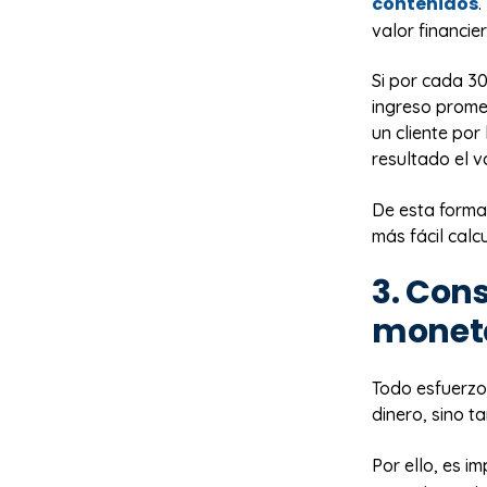
contenidos
.
valor financie
Si por cada 30
ingreso prome
un cliente por
resultado el v
De esta forma,
más fácil calc
3. Cons
monet
Todo esfuerzo 
dinero, sino t
Por ello, es i