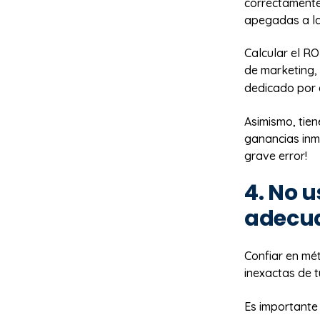
correctamente
apegadas a la
Calcular el R
de marketing, 
dedicado por 
Asimismo, tien
ganancias inme
grave error!
4. No 
adecu
Confiar en mé
inexactas de t
Es importante