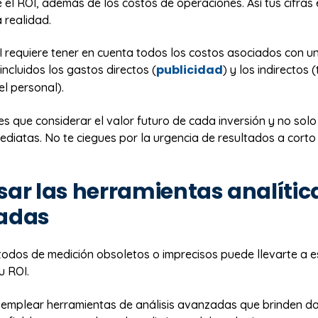
 el ROI, además de los costos de operaciones. Así tus cifras
 realidad.
OI requiere tener en cuenta todos los costos asociados con
publicidad
incluidos los gastos directos (
) y los indirectos 
el personal).
es que considerar el valor futuro de cada inversión y no solo
diatas. No te ciegues por la urgencia de resultados a corto 
usar las herramientas analític
adas
todos de medición obsoletos o imprecisos puede llevarte a 
u ROI.
 emplear herramientas de análisis avanzadas que brinden d