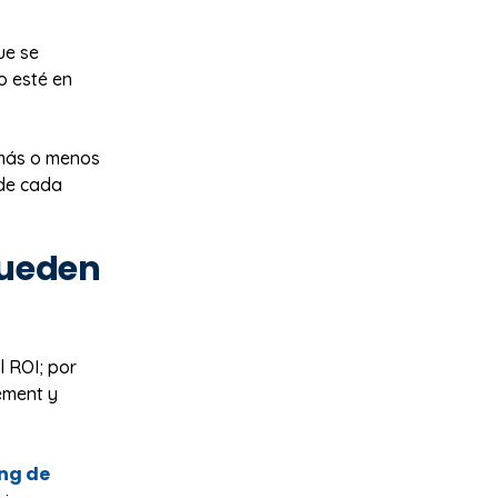
ue se
o esté en
 más o menos
 de cada
pueden
l ROI; por
ement y
ng de