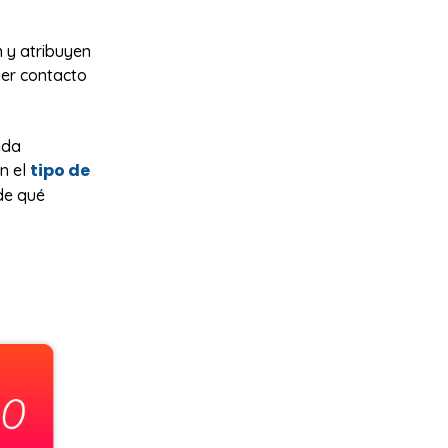
 y atribuyen
mer contacto
ada
tipo de
n el
de qué