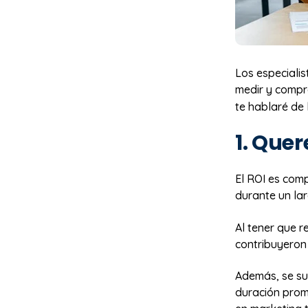
Los especialis
medir y compr
te hablaré de 
1. Quer
El ROI es comp
durante un la
Al tener que 
contribuyeron
Además, se sue
duración prome