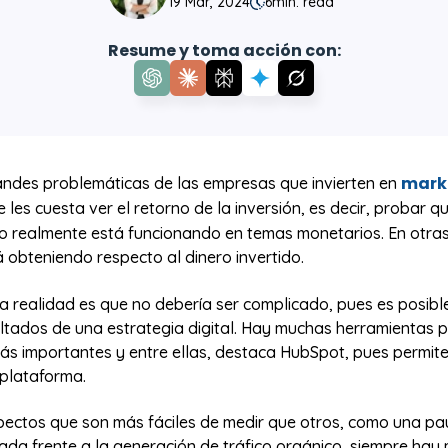
19 Mar, 2024
6
min. read
Resume y toma acción con:
mark
andes problemáticas de las empresas que invierten en
 les cuesta ver el retorno de la inversión, es decir, probar q
o realmente está funcionando en temas monetarios. En otras
 obteniendo respecto al dinero invertido.
a realidad es que no debería ser complicado, pues es posible
ultados de una estrategia digital. Hay muchas herramientas p
más importantes y entre ellas, destaca HubSpot, pues permit
plataforma.
spectos que son más fáciles de medir que otros, como una pa
a frente a la generación de tráfico orgánico, siempre hay