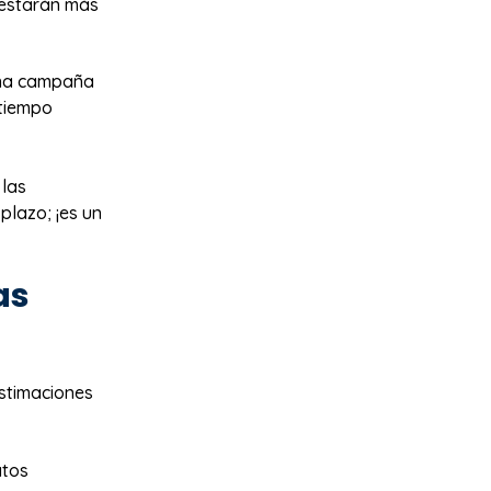
 estarán más
 una campaña
(tiempo
 las
plazo; ¡es un
as
estimaciones
atos