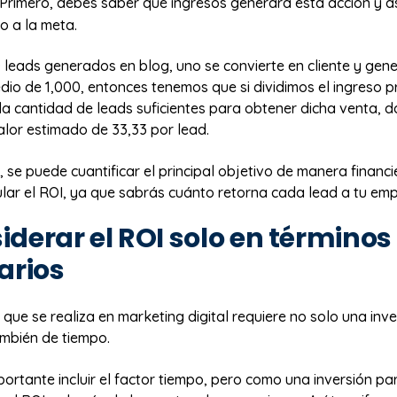
 Primero, debes saber qué ingresos generará esta acción y a
ro a la meta.
 leads generados en blog, uno se convierte en cliente y gen
dio de 1,000, entonces tenemos que si dividimos el ingreso 
 la cantidad de leads suficientes para obtener dicha venta,
alor estimado de 33,33 por lead.
 se puede cuantificar el principal objetivo de manera financie
ular el ROI, ya que sabrás cuánto retorna cada lead a tu em
iderar el ROI solo en términos
arios
que se realiza en marketing digital requiere no solo una inve
ambién de tiempo.
mportante incluir el factor tiempo, pero como una inversión pa