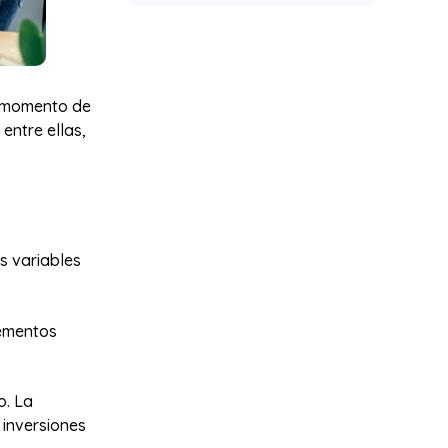
al momento de
entre ellas,
s variables
lementos
o. La
 inversiones