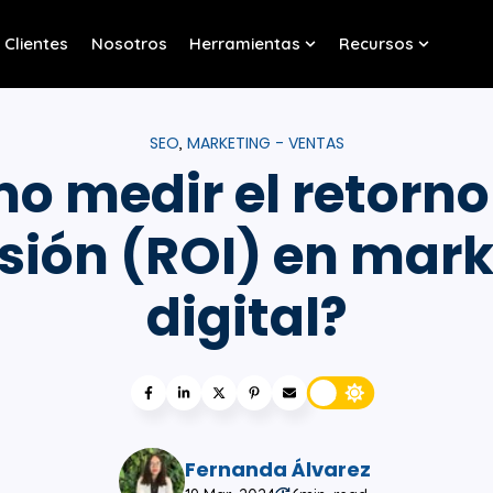
Clientes
Nosotros
Herramientas
Recursos
w submenu for Servicios
Show submenu for Her
Show sub
SEO
MARKETING - VENTAS
,
o medir el retorno 
sión (ROI) en mar
digital?
Fernanda Álvarez