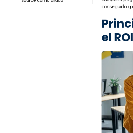
Source como aliado
conseguirlo y 
Princ
el RO