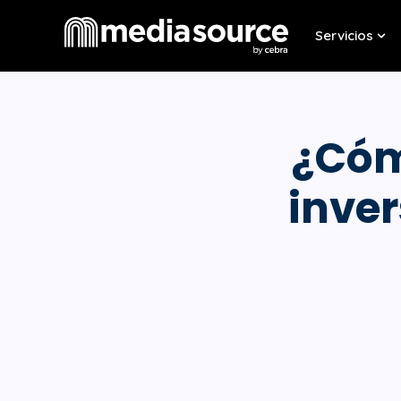
Servicios
Sho
¿Cóm
inver