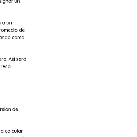
signar un
era un
promedio de
 dando como
ra. Así será
presa.
rsión de
ra calcular