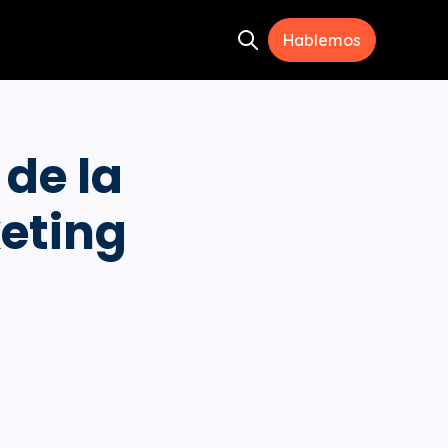
Hablemos
Open search
ramientas
menu for Recursos
de la
keting