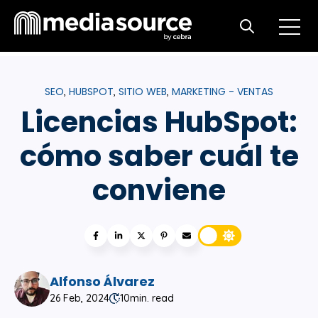
Open m
Open search
SEO
HUBSPOT
SITIO WEB
MARKETING - VENTAS
,
,
,
Licencias HubSpot:
cómo saber cuál te
conviene
Alfonso Álvarez
26 Feb, 2024
10
min. read