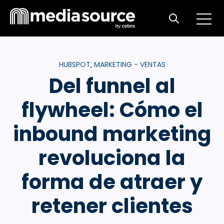
Open m
Open search
HUBSPOT
MARKETING - VENTAS
,
Del funnel al
flywheel: Cómo el
inbound marketing
revoluciona la
forma de atraer y
retener clientes