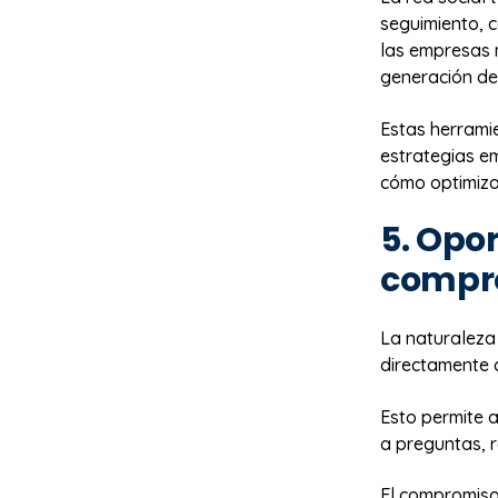
seguimiento, 
las empresas 
generación de
Estas herramie
estrategias e
cómo optimiza
5. Opo
compr
La naturaleza
directamente c
Esto permite a
a preguntas, r
El compromiso