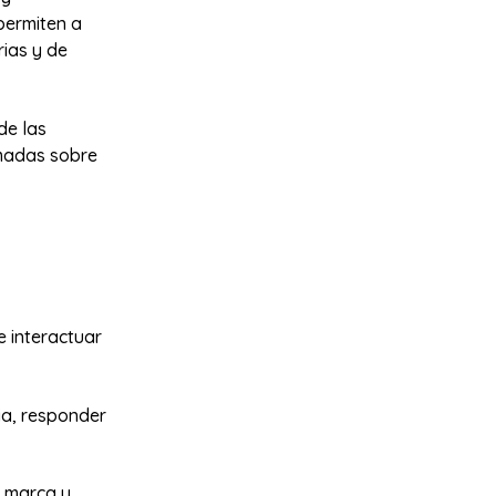
permiten a
rias y de
de las
rmadas sobre
 interactuar
ia, responder
a marca y