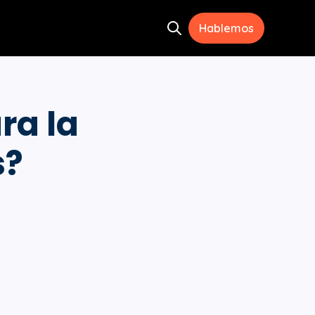
Hablemos
Open search
ramientas
menu for Recursos
ra la
s?