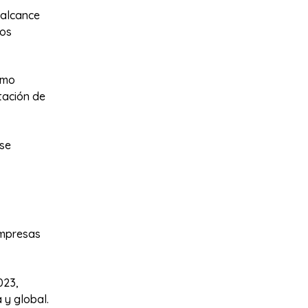
 alcance
tos
omo
tación de
 se
empresas
023,
 y global.