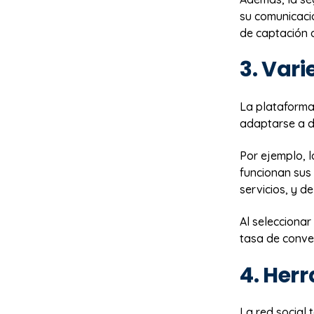
su comunicaci
de captación d
3. Var
La plataforma
adaptarse a di
Por ejemplo, 
funcionan sus
servicios, y d
Al selecciona
tasa de conver
4. Her
La red social