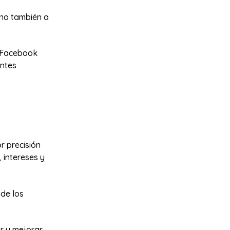
ino también a
e Facebook
entes
r precisión
 intereses y
 de los
r y mejorar