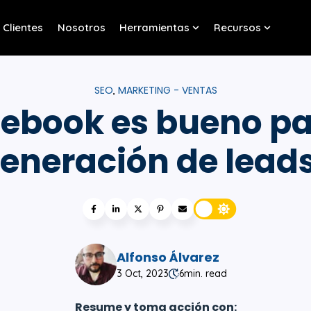
Clientes
Nosotros
Herramientas
Recursos
w submenu for Servicios
Show submenu for Her
Show sub
SEO
MARKETING - VENTAS
,
ebook es bueno pa
eneración de lead
Alfonso Álvarez
3 Oct, 2023
6
min. read
Resume y toma acción con: