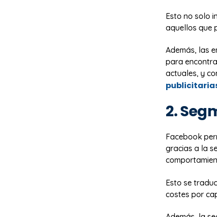
Esto no solo i
aquellos que 
Además, las e
para encontrar
actuales, y co
publicitaria
2. Seg
Facebook permi
gracias a la 
comportamien
Esto se tradu
costes por cap
Además, la se