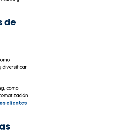
s de
 como
diversificar
ng, como
tomatización
os clientes
cas