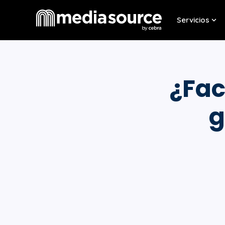
Servicios
Sho
¿Fac
g