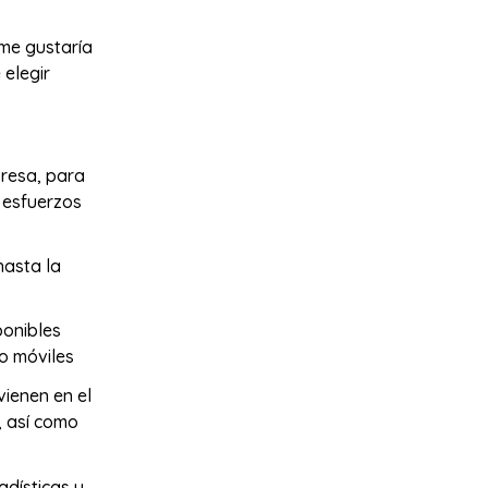
me gustaría
 elegir
presa, para
r esfuerzos
hasta la
ponibles
mo móviles
vienen en el
e, así como
adísticas y