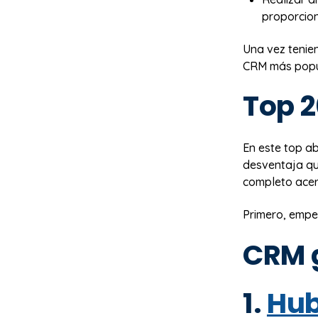
proporcion
Una vez tenien
CRM más popula
Top 2
En este top a
desventaja qu
completo acerc
Primero, empe
CRM 
1.
Hub