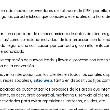
 mercado muchos proveedores de software de CRM, por ello, 
igo las características que considero esenciales a la hora de
ar con capacidad de almacenamiento de datos de clientes y
, así como su historial individual de la interacción con la em
da llegar a una calificación por contacto y, con ello, enfoca
personalizada
la captación de nuevos leads y llevar el proceso con orden 
n de la conversión
ver la interacción con los clientes en todos los canales dis
sitio web
, redes sociales y
, tanto en dispositivos fijos co
apacidad de automatizar los procesos de las áreas que inter
liente, es decir, área comercial, marketing y servicio al client
actividades para evitar repeticiones, retrasos, olvidos, etc.
nalíticas sobre el comportamiento de los clientes, ofrecer est