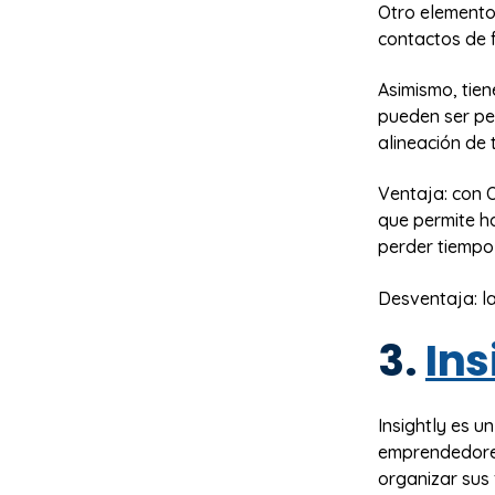
Otro elementos
contactos de 
Asimismo, tien
pueden ser pe
alineación de 
Ventaja: con O
que permite h
perder tiempo
Desventaja: la
3.
Ins
Insightly es 
emprendedores
organizar sus