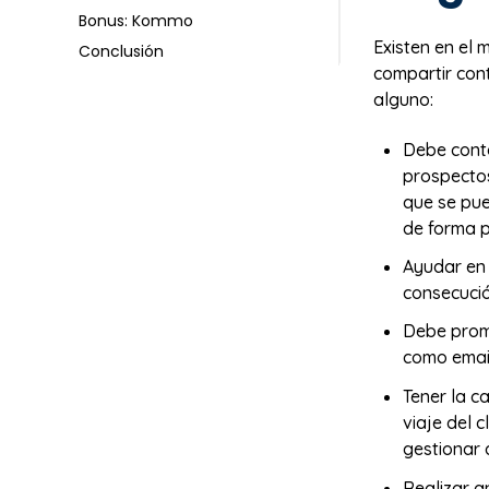
Bonus: Kommo
Existen en el
Conclusión
compartir cont
alguno:
Debe cont
prospectos
que se pue
de forma 
Ayudar en 
consecució
Debe promo
como email
Tener la c
viaje del c
gestionar 
Realizar a