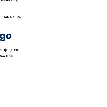
gunos de los
ago
ntaja y una
oco más