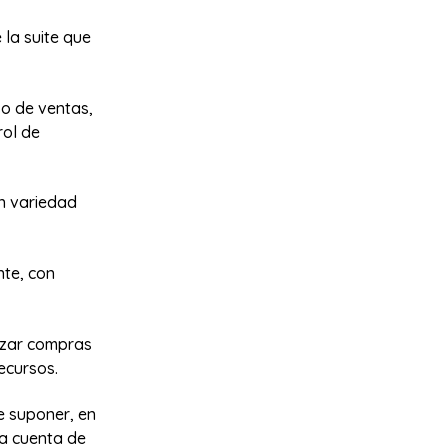
 la suite que
so de ventas,
rol de
an variedad
te, con
lizar compras
ecursos.
e suponer, en
na cuenta de