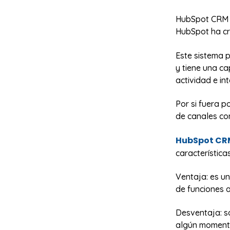
HubSpot CRM es
HubSpot ha cr
Este sistema p
y tiene una c
actividad e in
Por si fuera 
de canales con
HubSpot CR
característica
Ventaja: es u
de funciones a
Desventaja: so
algún momento,