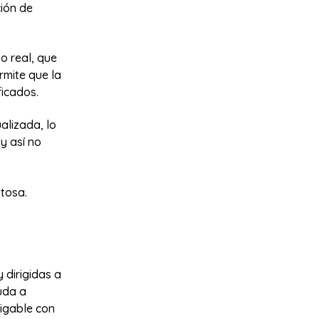
ción de
.
po real, que
rmite que la
ficados.
alizada, lo
y así no
stosa.
 dirigidas a
uda a
migable con