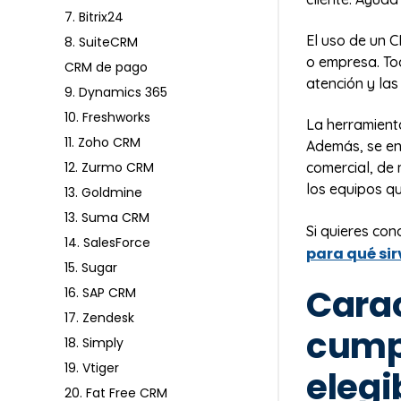
7. Bitrix24
El uso de un 
8. SuiteCRM
o empresa. Tod
CRM de pago
atención y las
9. Dynamics 365
10. Freshworks
La herramient
11. Zoho CRM
Además, se en
comercial, de 
12. Zurmo CRM
los equipos qu
13. Goldmine
13. Suma CRM
Si quieres con
14. SalesForce
para qué sir
15. Sugar
Carac
16. SAP CRM
17. Zendesk
cumpl
18. Simply
19. Vtiger
elegi
20. Fat Free CRM