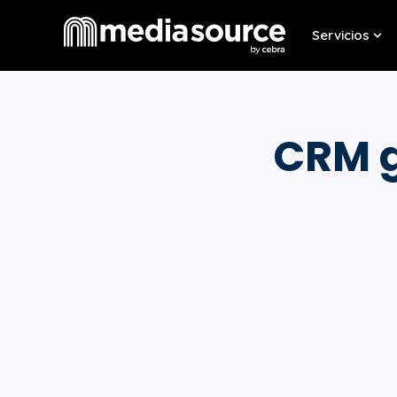
Servicios
Sho
CRM g