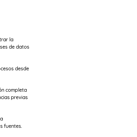
rar la
ases de datos
rocesos desde
ión completa
ncias previas
la
s fuentes.