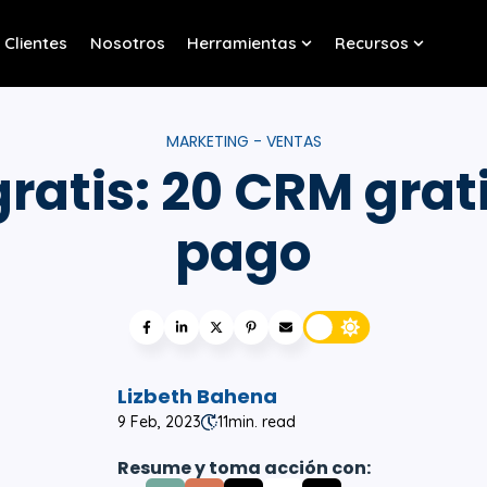
Clientes
Nosotros
Herramientas
Recursos
w submenu for Servicios
Show submenu for Her
Show sub
MARKETING - VENTAS
ratis: 20 CRM grati
pago
Lizbeth Bahena
9 Feb, 2023
11
min. read
Resume y toma acción con: