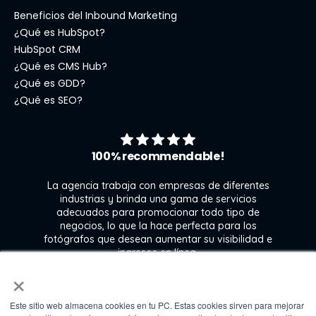
Beneficios del Inbound Marketing
¿Qué es HubSpot?
HubSpot CRM
¿Qué es CMS Hub?
¿Qué es GDD?
¿Qué es SEO?
100% recommendable!
La agencia trabaja con empresas de diferentes
industrias y brinda una gama de servicios
adecuados para promocionar todo tipo de
negocios, lo que la hace perfecta para los
s
fotógrafos que desean aumentar su visibilidad e
j
ingresos en línea.
×
Este sitio web almacena cookies en tu PC. Estas cookies sirven para mejorar
Kate Gross