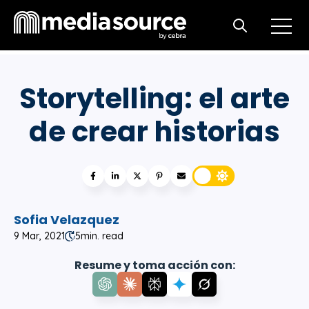
Open m
Open search
Storytelling: el arte
de crear historias
Sofia Velazquez
9 Mar, 2021
5
min. read
Resume y toma acción con: