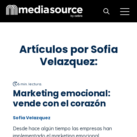
Open m
Open search
Artículos por Sofia
Velazquez:
6 min. lectura.
Marketing emocional:
vende con el corazón
Sofia Velazquez
Desde hace algún tiempo las empresas han
implementado el marketing emocional,