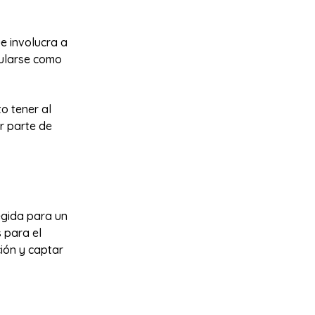
e involucra a
tularse como
to tener al
ar parte de
egida para un
 para el
ión y captar