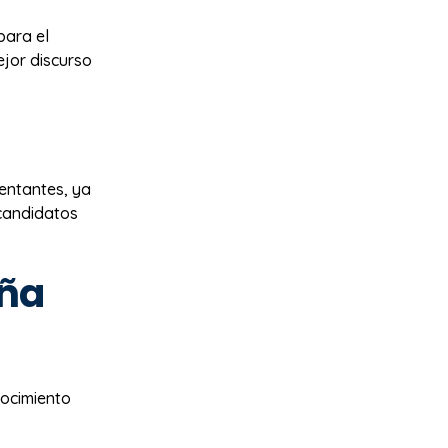
para el
jor discurso
sentantes, ya
 candidatos
ña
nocimiento