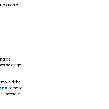
ar a cuatro
aña de
es se dirige
siempre debe
gan
como la
 el mensaje