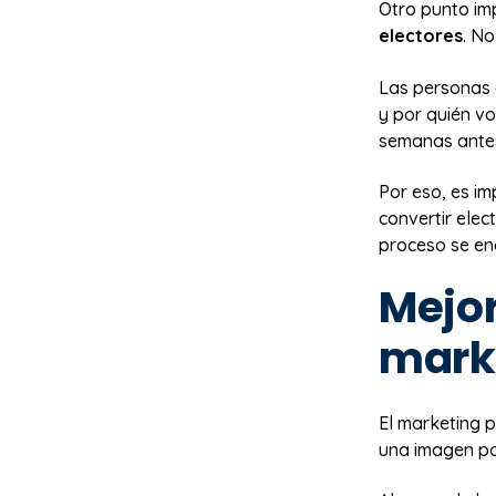
Otro punto im
electores
. No
Las personas 
y por quién v
semanas antes
Por eso, es i
convertir ele
proceso se en
Mejor
marke
El marketing p
una imagen pos