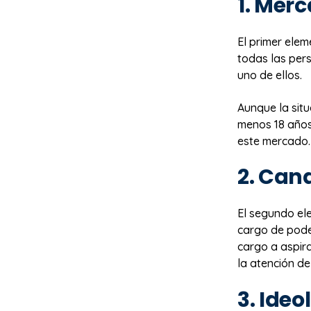
1. Merc
El primer elem
todas las pers
uno de ellos.
Aunque la situ
menos 18 años 
este mercado.
2. Can
El segundo el
cargo de poder
cargo a aspir
la atención de
3. Ideo