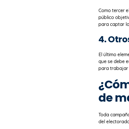
Como tercer e
público objet
para captar l
4. Otr
El último elem
que se debe es
para trabajar
¿Cóm
de ma
Toda campaña 
del electorado