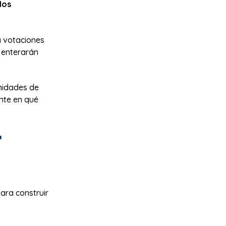
los
á votaciones
e enterarán
unidades de
nte en qué
r
ara construir