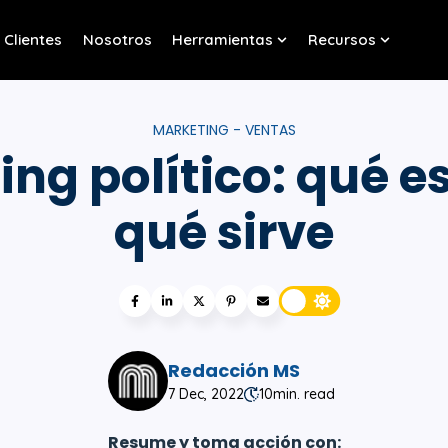
Clientes
Nosotros
Herramientas
Recursos
w submenu for Servicios
Show submenu for Her
Show sub
MARKETING - VENTAS
ng político: qué e
qué sirve
Redacción MS
7 Dec, 2022
10
min. read
Resume y toma acción con: