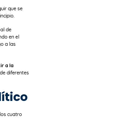
guir que se
ncipio.
nal de
ndo en el
yo a las
r a la
 de diferentes
ítico
los cuatro