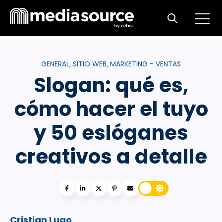
Open m
Open search
GENERAL
SITIO WEB
MARKETING - VENTAS
,
,
Slogan: qué es,
cómo hacer el tuyo
y 50 eslóganes
creativos a detalle
Cristian Lugo