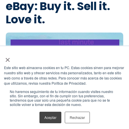
eBay: Buy it. Sell it.
Love it.
×
Este sitio web almacena cookies en tu PC. Estas cookies sirven para mejorar
nuestro sitio web y ofrecer servicios más personalizados, tanto en este sitio
web como a través de otras redes. Para conocer más acerca de las cookies
que utilizamos, revisa nuestra Política de Privacidad.
No haremos seguimiento de tu información cuando visites nuestro
sitio. Sin embargo, con el fin de cumplir con tus preferencias,
Demostrar la esencia y espíritu de una compañía no
tendremos que usar solo una pequeña cookie para que no se te
solicite volver a tomar esta decisión de nuevo.
siempre es tarea fácil. Sorprendentemente, eBay logra
encapsular en seis palabras las características de su
Aceptar
Rechazar
compañía y entonarlas en un poderoso slogan.