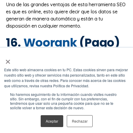
Una de las grandes ventajas de esta herramienta SEO
es que es online, esto quiere decir que los datos se
generan de manera automática y están a tu
disposición en cualquier momento.
16.
Woorank
(Pago)
×
Es una herramienta de pago muy confiable y fácil de
usar. Realmente ahorrará tiempo en los análisis y
Este sitio web almacena cookies en tu PC. Estas cookies sirven para mejorar
revisiones, ya que usa tablas estadísticas muy claras y
nuestro sitio web y ofrecer servicios más personalizados, tanto en este sitio
web como a través de otras redes. Para conocer más acerca de las cookies
sencillas para entender, lo que lo hace un instrumento
que utilizamos, revisa nuestra Política de Privacidad.
útil aun para usuarios no expertos.
No haremos seguimiento de tu información cuando visites nuestro
sitio. Sin embargo, con el fin de cumplir con tus preferencias,
Esta herramienta de SEO te permite analizar sitio web
tendremos que usar solo una pequeña cookie para que no se te
solicite volver a tomar esta decisión de nuevo.
de manera instantánea, obtener informes avanzados,
realizar seguimiento personalizado de keywords, entre
Aceptar
Rechazar
muchas otras cosas.