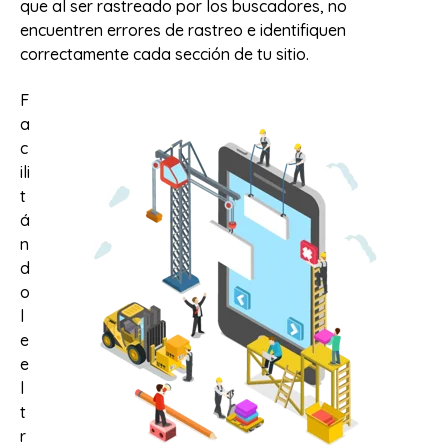
que al ser rastreado por los buscadores, no
encuentren errores de rastreo e identifiquen
correctamente cada sección de tu sitio.
F
a
c
ili
t
á
n
d
o
l
e
e
l
t
r