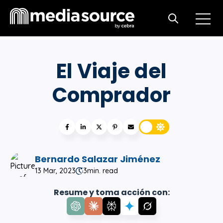
Open m
Open search
El Viaje del
Comprador
Bernardo Salazar Jiménez
13 Mar, 2023
3
min. read
Resume y toma acción con: