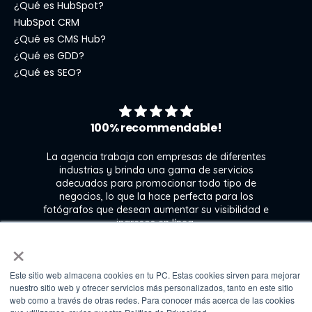
¿Qué es HubSpot?
HubSpot CRM
¿Qué es CMS Hub?
¿Qué es GDD?
¿Qué es SEO?
100% recommendable!
La agencia trabaja con empresas de diferentes
industrias y brinda una gama de servicios
l
adecuados para promocionar todo tipo de
ra
negocios, lo que la hace perfecta para los
 y
fotógrafos que desean aumentar su visibilidad e
e
ingresos en línea.
n
×
Este sitio web almacena cookies en tu PC. Estas cookies sirven para mejorar
Kate Gross
nuestro sitio web y ofrecer servicios más personalizados, tanto en este sitio
Marketing & graphic design assistant at
web como a través de otras redes. Para conocer más acerca de las cookies
Fixthephoto