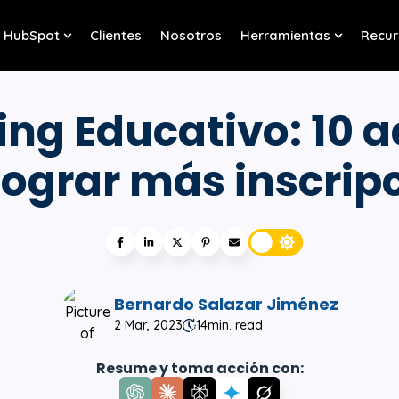
HubSpot
Clientes
Nosotros
Herramientas
Recur
w submenu for Servicios
Show submenu for HubSpot
Show sub
ng Educativo: 10 
lograr más inscrip
Bernardo Salazar Jiménez
2 Mar, 2023
14
min. read
Resume y toma acción con: