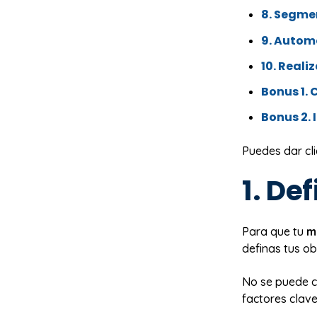
8. Segme
9. Autom
10. Reali
Bonus 1. 
Bonus 2.
Puedes dar clic
1. De
Para que tu
m
definas tus ob
No se puede cu
factores clave