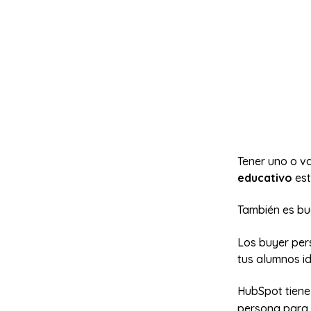
Tener uno o v
educativo
est
También es bu
Los buyer pers
tus alumnos i
HubSpot tien
persona para c