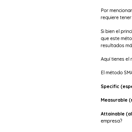
Por mencionar
requiere tener
Si bien el pri
que este méto
resultados má
Aquí tienes e
El método SMA
Specific (espe
Measurable (
Attainable (a
empresa?