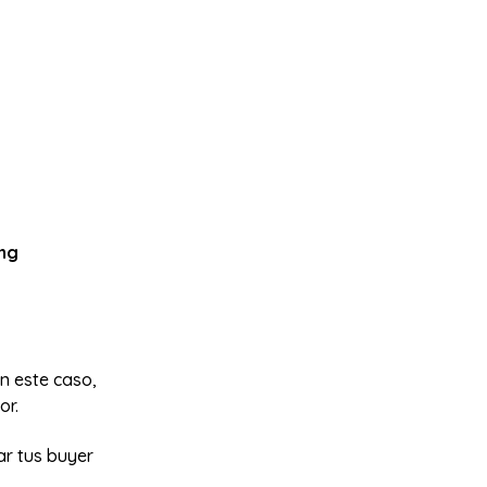
ng
en este caso,
or.
ar tus buyer