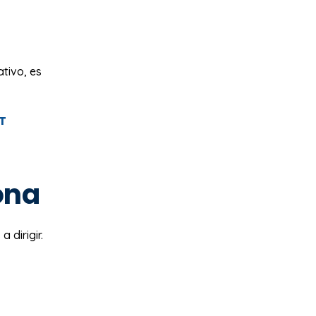
ativo, es
T
ona
 dirigir.