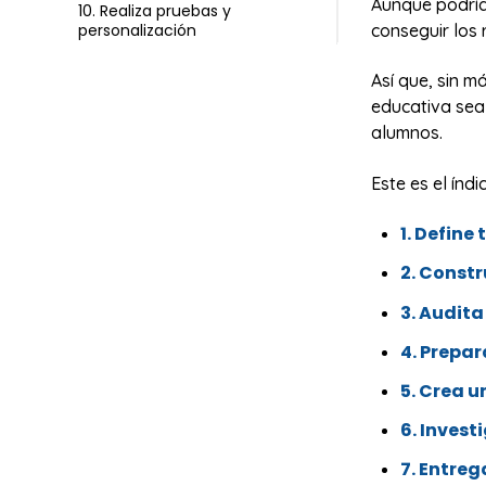
Aunque podría
10. Realiza pruebas y
conseguir los 
personalización
Así que, sin 
educativa sea 
alumnos.
Este es el índi
1. Define
2. Const
3. Audita
4. Prepar
5. Crea 
6. Invest
7. Entreg