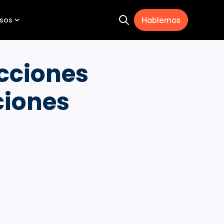
sos
Hablemos
Open search
menu for Herramientas
Show submenu for Recursos
acciones
ciones