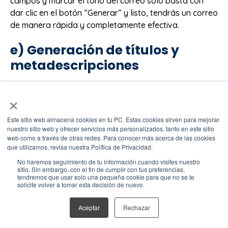
campos y marcar el tono del correo solo basta con
dar clic en el botón “Generar” y listo, tendrás un correo
de manera rápida y completamente efectiva.
e) Generación de títulos y
metadescripciones
Gracias a HubSpot también puedes hacer uso de la
×
inteligencia artificial para generar títulos y
metadescripciones para las páginas de tu sitio o las
Este sitio web almacena cookies en tu PC. Estas cookies sirven para mejorar
publicaciones. Este proceso es sumamente sencillo.
nuestro sitio web y ofrecer servicios más personalizados, tanto en este sitio
web como a través de otras redes. Para conocer más acerca de las cookies
que utilizamos, revisa nuestra Política de Privacidad.
Como en las funciones anteriores, primero debes ir a tu
No haremos seguimiento de tu información cuando visites nuestro
cuenta de HubSpot y dirigirte a la opción en donde
sitio. Sin embargo, con el fin de cumplir con tus preferencias,
desees generar.
tendremos que usar solo una pequeña cookie para que no se te
solicite volver a tomar esta decisión de nuevo.
Marketing > Sitio web > Páginas de sitio web
Aceptar
Rechazar
Marketing > Landing pages