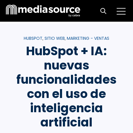
Open m
Open search
HUBSPOT
SITIO WEB
MARKETING - VENTAS
,
,
HubSpot + IA:
nuevas
funcionalidades
con el uso de
inteligencia
artificial