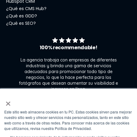
HubSpot CRM
¿Qué es CMS Hub?
¿Qué es GDD?
¿Qué es SEO?
100% recommendable!
La agencia trabaja con empresas de diferentes
industrias y brinda una gama de servicios
l
adecuados para promocionar todo tipo de
ra
negocios, lo que la hace perfecta para los
 y
fotógrafos que desean aumentar su visibilidad e
e
ingresos en línea.
n
×
Este sitio web almacena cookies en tu PC. Estas cookies sirven para mejorar
Kate Gross
nuestro sitio web y ofrecer servicios más personalizados, tanto en este sitio
Marketing & graphic design assistant at
web como a través de otras redes. Para conocer más acerca de las cookies
Fixthephoto
que utilizamos, revisa nuestra Política de Privacidad.