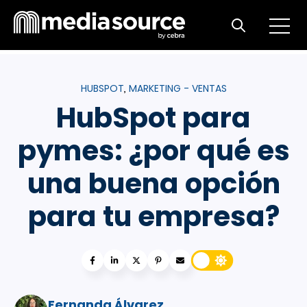
Open m
Open search
HUBSPOT
MARKETING - VENTAS
,
HubSpot para
pymes: ¿por qué es
una buena opción
para tu empresa?
Fernanda Álvarez