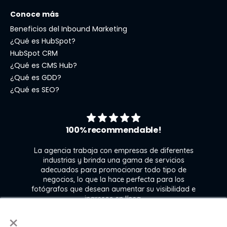
Conoce más
Beneficios del Inbound Marketing
¿Qué es HubSpot?
HubSpot CRM
¿Qué es CMS Hub?
¿Qué es GDD?
¿Qué es SEO?
100% recommendable!
La agencia trabaja con empresas de diferentes
industrias y brinda una gama de servicios
adecuados para promocionar todo tipo de
negocios, lo que la hace perfecta para los
s
fotógrafos que desean aumentar su visibilidad e
j
ingresos en línea.
×