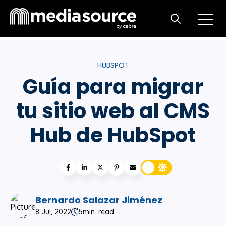
Open m
Open search
HUBSPOT
Guía para migrar
tu sitio web al CMS
Hub de HubSpot
Bernardo Salazar Jiménez
8 Jul, 2022
5
min. read