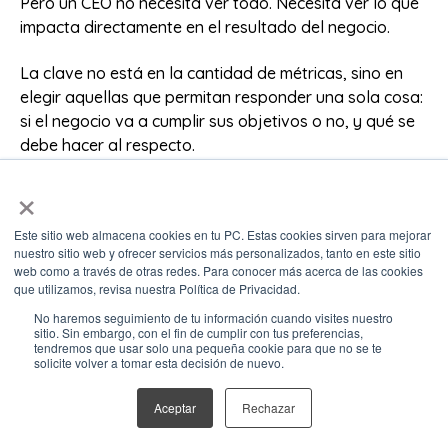
Pero un CEO no necesita ver todo. Necesita ver lo que
impacta directamente en el resultado del negocio.
La clave no está en la cantidad de métricas, sino en
elegir aquellas que permitan responder una sola cosa:
si el negocio va a cumplir sus objetivos o no, y qué se
debe hacer al respecto.
×
El valor real del pipeline
Este sitio web almacena cookies en tu PC. Estas cookies sirven para mejorar
Una de las métricas más importantes, y muchas veces
nuestro sitio web y ofrecer servicios más personalizados, tanto en este sitio
web como a través de otras redes. Para conocer más acerca de las cookies
mal entendida, es el valor del pipeline.
que utilizamos, revisa nuestra Política de Privacidad.
No haremos seguimiento de tu información cuando visites nuestro
No se trata solo de sumar todas las oportunidades
sitio. Sin embargo, con el fin de cumplir con tus preferencias,
abiertas, sino de entender cuánto de ese pipeline tiene
tendremos que usar solo una pequeña cookie para que no se te
solicite volver a tomar esta decisión de nuevo.
una probabilidad real de convertirse en ingresos.
Aceptar
Rechazar
Cuando el pipeline está bien estructurado, permite
responder con claridad si hay suficientes