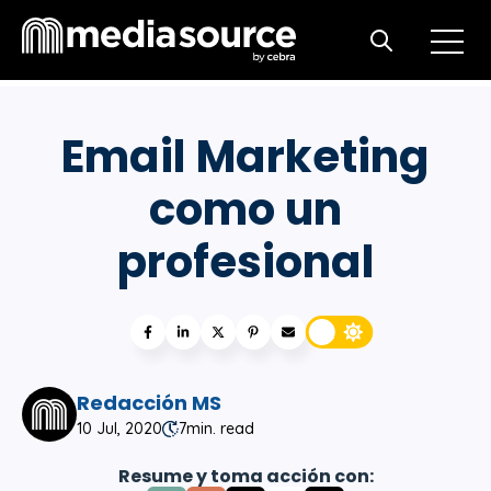
Open m
Open search
Email Marketing
como un
profesional
Redacción MS
10 Jul, 2020
7
min. read
Resume y toma acción con: