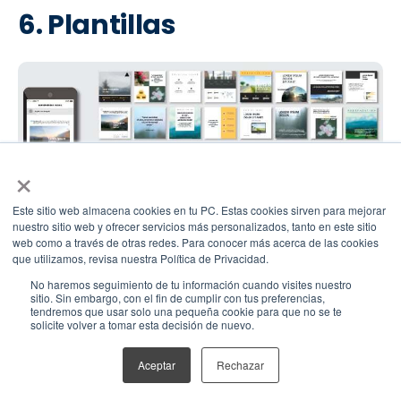
6. Plantillas
×
Este sitio web almacena cookies en tu PC. Estas cookies sirven para mejorar
nuestro sitio web y ofrecer servicios más personalizados, tanto en este sitio
web como a través de otras redes. Para conocer más acerca de las cookies
Para generar un sentido de branding, es importante
que utilizamos, revisa nuestra Política de Privacidad.
elegir el formato correcto para elaborar tus correos.
No haremos seguimiento de tu información cuando visites nuestro
sitio. Sin embargo, con el fin de cumplir con tus preferencias,
tendremos que usar solo una pequeña cookie para que no se te
Olvida el fondo blanco genérico y crea una imagen de
solicite volver a tomar esta decisión de nuevo.
marca propia mediante plantillas personalizadas que
embelesen tu comunicación.
Aceptar
Rechazar