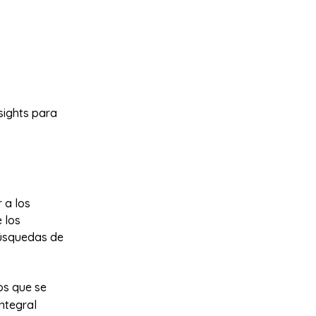
sights para
 a los
e los
búsquedas de
os que se
integral