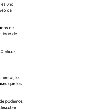
, es una
 web de
tados de
ntidad de
O eficaz:
amental, lo
ases que los
nde podemos
descubrir