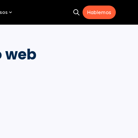
sos
Hablemos
Open search
menu for Herramientas
Show submenu for Recursos
o web