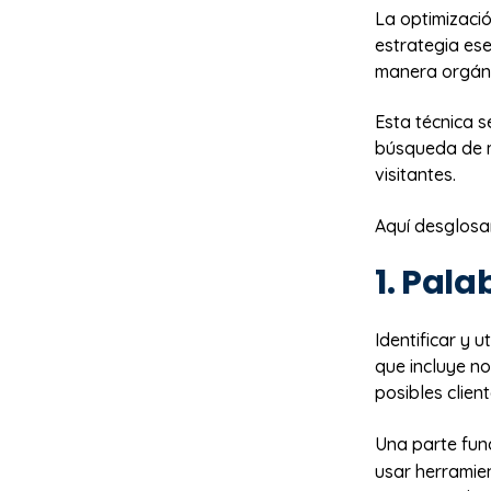
La optimizaci
estrategia es
manera orgáni
Esta técnica s
búsqueda de m
visitantes.
Aquí desglosa
1. Pala
Identificar y 
que incluye no
posibles clien
Una parte fun
usar herramie