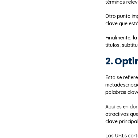
términos relev
Otro punto imp
clave que está
Finalmente, la
títulos, subtí
2. Opt
Esto se refier
metadescripci
palabras clave
Aquí es en don
atractivos que
clave principa
Las URLs corta