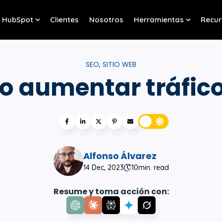
HubSpot
Clientes
Nosotros
Herramientas
Recur
w submenu for Servicios
Show submenu for HubSpot
Show sub
SEO
SITIO WEB
,
 aumentar tráfic
Alfonso Álvarez
14 Dec, 2023
10
min. read
Resume y toma acción con: