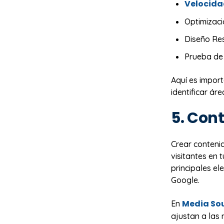
Velocida
Optimizac
Diseño Re
Prueba de 
Aquí es impor
identificar ár
5. Con
Crear contenid
visitantes en 
principales e
Google.
Media So
En
ajustan a las 