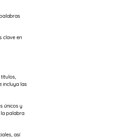
 palabras
s clave en
títulos,
 incluya las
s únicos y
e la palabra
ales, así