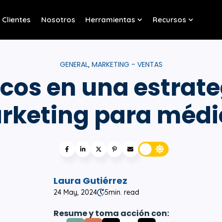
Clientes
Nosotros
Herramientas
Recursos
w submenu for Servicios
Show submenu for Her
Show sub
GENERAL
MARKETING - VENTAS
,
icos en una estrate
rketing para médi
Laura Gutiérrez
24 May, 2024
5
min. read
Resume y toma acción con: