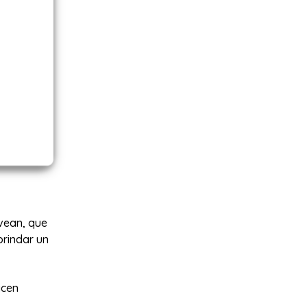
 vean, que
rindar un
icen