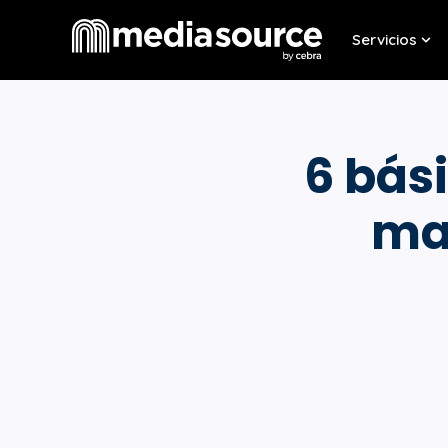
Servicios
Sho
6 bás
ma