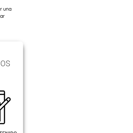
r una
tar