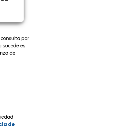
 consulta por
ra sucede es
anza de
ciedad
ia de