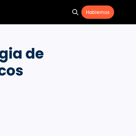
Hablemos
Open search
ramientas
menu for Recursos
gia de
cos