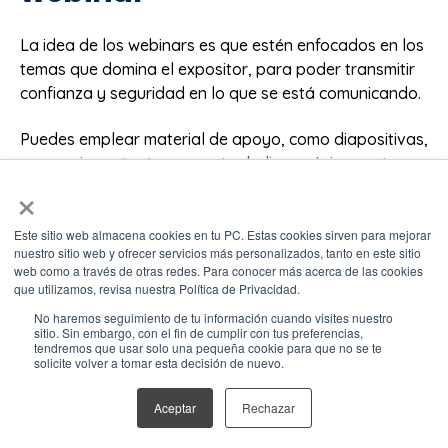
La idea de los webinars es que estén enfocados en los
temas que domina el expositor, para poder transmitir
confianza y seguridad en lo que se está comunicando.
Puedes emplear material de apoyo, como diapositivas,
pero es importante que no te dediques únicamente a
×
leer lo que dice en ellas, pues la experiencia puede
tornarse monótona y aburrida para los asistentes.
Este sitio web almacena cookies en tu PC. Estas cookies sirven para mejorar
nuestro sitio web y ofrecer servicios más personalizados, tanto en este sitio
Lo mejor es que escribas algún temario y que incluyas
web como a través de otras redes. Para conocer más acerca de las cookies
un par de frases que te ayuden a recordar el camino
que utilizamos, revisa nuestra Política de Privacidad.
que debe seguir el webinar y no te pierdas por pasión
No haremos seguimiento de tu información cuando visites nuestro
o por nervios.
sitio. Sin embargo, con el fin de cumplir con tus preferencias,
tendremos que usar solo una pequeña cookie para que no se te
solicite volver a tomar esta decisión de nuevo.
7. Determina el formato
del webinar
Aceptar
Rechazar