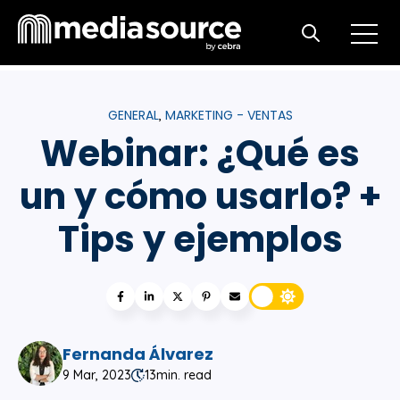
Open m
Open search
GENERAL
MARKETING - VENTAS
,
Webinar: ¿Qué es
un y cómo usarlo? +
Tips y ejemplos
Fernanda Álvarez
9 Mar, 2023
13
min. read