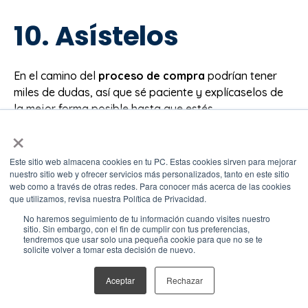
10. Asístelos
En el camino del
proceso de compra
podrían tener
miles de dudas, así que sé paciente y explícaselos de
la mejor forma posible hasta que estés
×
completamente seguro de que te entendieron.
Para aumentar tu número de ventas, debes
Este sitio web almacena cookies en tu PC. Estas cookies sirven para mejorar
permanecer al lado de tus leads en todo momento; si
nuestro sitio web y ofrecer servicios más personalizados, tanto en este sitio
web como a través de otras redes. Para conocer más acerca de las cookies
puedes, realiza alguna demostración que te ayude a
que utilizamos, revisa nuestra Política de Privacidad.
esclarecer sus dudas.
No haremos seguimiento de tu información cuando visites nuestro
sitio. Sin embargo, con el fin de cumplir con tus preferencias,
tendremos que usar solo una pequeña cookie para que no se te
solicite volver a tomar esta decisión de nuevo.
Aceptar
Rechazar