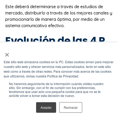
Este deberá determinarse a través de estudios de
mercado, distribuirlo a través de los mejores canales y
promocionarlo de manera óptima, por medio de un
sistema comunicativo efectivo.
Evolución de las 4 P
×
del marketing
Este sitio web almacena cookies en tu PC. Estas cookies sirven para mejorar
nuestro sitio web y ofrecer servicios más personalizados, tanto en este sitio
Las 4 P’s del marketing son muy importantes, pero
web como a través de otras redes. Para conocer más acerca de las cookies
conforme pasa el tiempo y el mercado se va
que utilizamos, revisa nuestra Política de Privacidad.
ampliando, los clientes exigen tomar en cuenta cada
No haremos seguimiento de tu información cuando visites nuestro
vez más factores y surgen nuevos conceptos.
sitio. Sin embargo, con el fin de cumplir con tus preferencias,
tendremos que usar solo una pequeña cookie para que no se te
solicite volver a tomar esta decisión de nuevo.
Es por ello que a las 4 P’s del marketing iniciales se
sumaron cuatro:
Aceptar
Rechazar
Personas