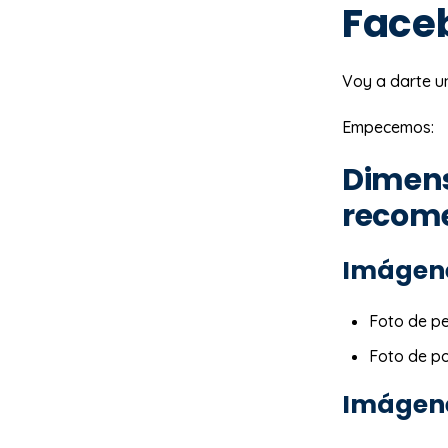
Face
Voy a darte u
Empecemos:
Dimens
recom
Imágene
Foto de per
Foto de p
Imágene