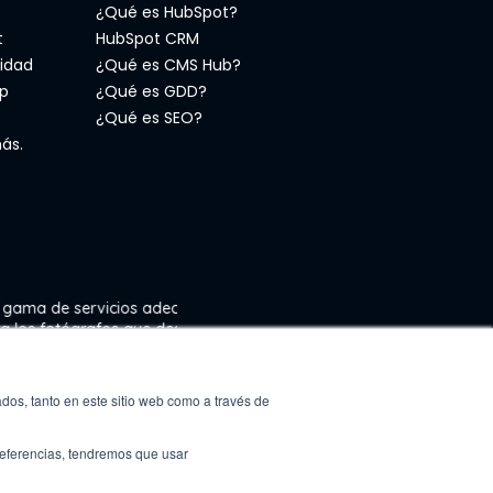
¿Qué es HubSpot?
t
HubSpot CRM
idad
¿Qué es CMS Hub?
p
¿Qué es GDD?
¿Qué es SEO?
ás.
rvicios adecuados
afos que desean
photo
dos, tanto en este sitio web como a través de
preferencias, tendremos que usar