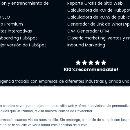
ión y entrenamiento de
Reporte Gratis de Sitio Web
Calculadora de ROI de HubSpo
e SEO
Calculadora de ROAS de public
eb Premium
Generador de Link de WhatsAp
tas interactivas
GA4 Generador UTM
nboarding HubSpot
Glosario marketing, ventas y m
ejor versión de HubSpot
Inbound Marketing
100% recommendable!
ja con empresas de diferentes industrias y brinda una gama de se
ar todo tipo de negocios, lo que la hace perfecta para los fotógr
aumentar su visibilidad e ingresos en línea.
Fixthe
Marketing & graphic design assistant at
Kate Gross
s cookies sirven para mejorar nuestro sitio web y ofrecer servicios más personaliza
kies que utilizamos, revisa nuestra Política de Privacidad.
rmación cuando visites nuestro sitio. Sin embargo, con el fin de cumplir con tus 
no se te solicite volver a tomar esta decisión de nuevo.