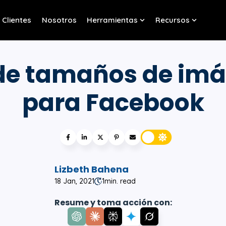
Clientes
Nosotros
Herramientas
Recursos
w submenu for Servicios
Show submenu for Her
Show sub
de tamaños de im
para Facebook
Lizbeth Bahena
18 Jan, 2021
1
min. read
Resume y toma acción con: