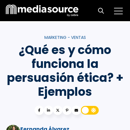
Open m
Open search
MARKETING - VENTAS
¿Qué es y cómo
funciona la
persuasión ética? +
Ejemplos
Fernanda Álvarez