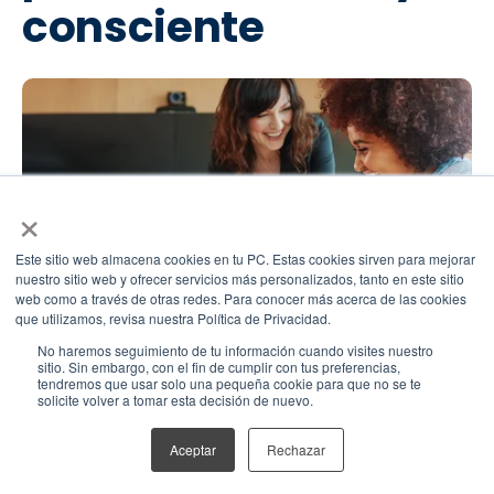
consciente
×
Este sitio web almacena cookies en tu PC. Estas cookies sirven para mejorar
nuestro sitio web y ofrecer servicios más personalizados, tanto en este sitio
web como a través de otras redes. Para conocer más acerca de las cookies
que utilizamos, revisa nuestra Política de Privacidad.
No haremos seguimiento de tu información cuando visites nuestro
sitio. Sin embargo, con el fin de cumplir con tus preferencias,
Ahora que conoces cómo y en qué consiste la
tendremos que usar solo una pequeña cookie para que no se te
persuasión ética y consciente, ¿estás preparado para
solicite volver a tomar esta decisión de nuevo.
usar esta poderosa arma en tu empresa o negocio?
Aceptar
Rechazar
El arte de la persuasión puede traer muchos beneficios