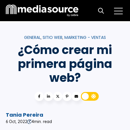
Open m
Open search
GENERAL
SITIO WEB
MARKETING - VENTAS
,
,
¿Cómo crear mi
primera página
web?
Tania Pereira
6 Oct, 2022
4
min. read