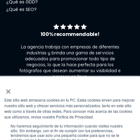
¿Qué es GDD?
¿Qué es SEO?
100% recommendable!
La agencia trabaja con empresas de diferentes
industrias y brinda una gama de servicios
adecuados para promocionar todo tipo de
negocios, lo que la hace perfecta para los
s
fotógrafos que desean aumentar su visibilidad e
j
ingresos en línea.
×
Este sitio web almacena cookies en tu PC. Estas cookies sirven para mejorar
Kate Gross
nuestro sitio web y ofrecer servicios más personalizados, tanto en este sitio
Marketing & graphic design assistant at
web como a través de otras redes. Para conocer más acerca de las cookies
Fixthephoto
que utilizamos, revisa nuestra Política de Privacidad.
No haremos seguimiento de tu información cuando visites nuestro
sitio. Sin embargo, con el fin de cumplir con tus preferencias,
tendremos que usar solo una pequeña cookie para que no se te
solicite volver a tomar esta decisión de nuevo.