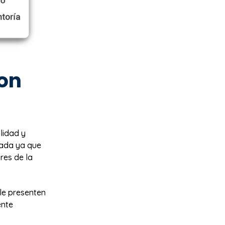
con
lidad y
tada ya que
res de la
le presenten
ente