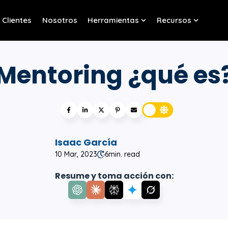
Clientes
Nosotros
Herramientas
Recursos
w submenu for Servicios
Show submenu for Her
Show sub
Mentoring ¿qué es
Isaac García
10 Mar, 2023
6
min. read
Resume y toma acción con: