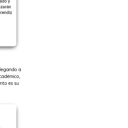
llegando a
académico,
ento es su