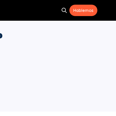
Hablemos
Open search
ramientas
menu for Recursos
?