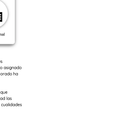
us
ro asignado
ntorado ha
 que
ad las
s cualidades