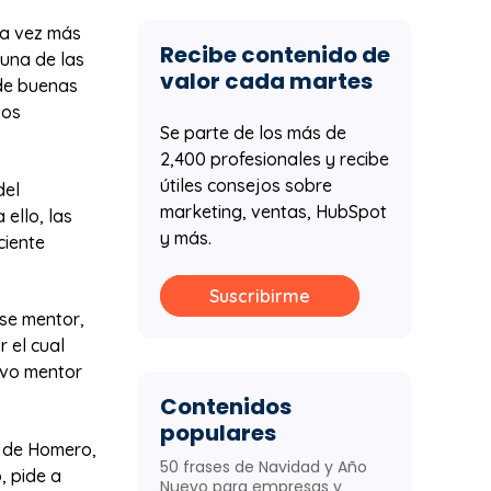
da vez más
Recibe contenido de
 una de las
valor cada martes
 de buenas
sos
Se parte de los más de
2,400 profesionales y recibe
útiles consejos sobre
del
marketing, ventas, HubSpot
ello, las
y más.
ciente
Suscribirme
se mentor,
 el cual
ivo mentor
Contenidos
populares
a
de Homero,
50 frases de Navidad y Año
, pide a
Nuevo para empresas y