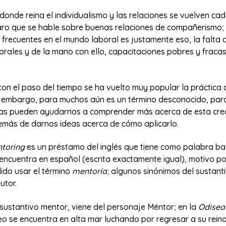
donde reina el individualismo y las relaciones se vuelven ca
raro que se hable sobre buenas relaciones de compañerismo;
 frecuentes en el mundo laboral es justamente eso, la falta
orales y de la mano con ello, capacitaciones pobres y fraca
on el paso del tiempo se ha vuelto muy popular la práctica 
in embargo, para muchos aún es un término desconocido, para 
neas pueden ayudarnos a comprender más acerca de esta cre
emás de darnos ideas acerca de cómo aplicarlo.
toring
es un préstamo del inglés que tiene como palabra ba
ncuentra en español (escrita exactamente igual), motivo por
ido usar el término
mentoría
; algunos sinónimos del sustant
utor.
 sustantivo mentor, viene del personaje Méntor; en la
Odise
o se encuentra en alta mar luchando por regresar a su reino