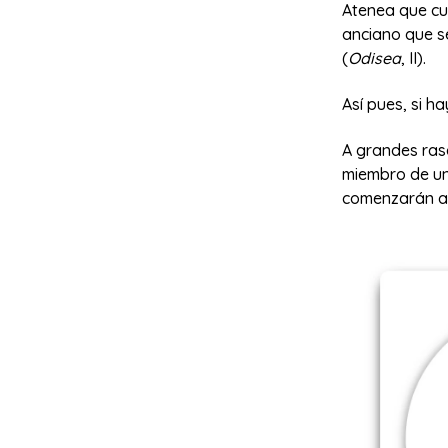
Atenea que cui
anciano que s
(
Odisea
, II).
Así pues, si h
A grandes ras
miembro de un
comenzarán a 