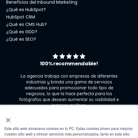
Beneficios del Inbound Marketing
¿Qué es HubSpot?
HubSpot CRM
¿Qué es CMS Hub?
¿Qué es GDD?
¿Qué es SEO?
100% recommendable!
La agencia trabaja con empresas de diferentes
industrias y brinda una gama de servicios
adecuados para promocionar todo tipo de
negocios, lo que la hace perfecta para los
s
fotógrafos que desean aumentar su visibilidad e
j
ingresos en línea.
×
Este sitio web almacena cookies en tu PC. Estas cookies sirven para mejorar
Kate Gross
nuestro sitio web y ofrecer servicios más personalizados, tanto en este sitio
Marketing & graphic design assistant at