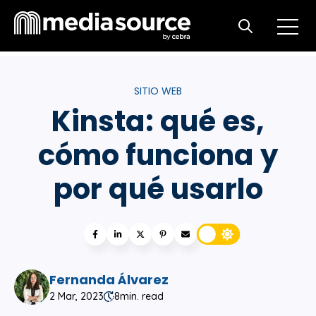
Open m
Open search
SITIO WEB
Kinsta: qué es,
cómo funciona y
por qué usarlo
Fernanda Álvarez
2 Mar, 2023
8
min. read