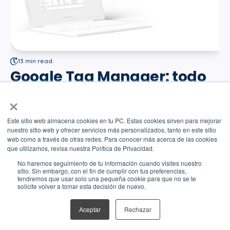
13 min read.
Google Tag Manager: todo
lo que debes saber
×
Fernanda Álvarez
Este sitio web almacena cookies en tu PC. Estas cookies sirven para mejorar
nuestro sitio web y ofrecer servicios más personalizados, tanto en este sitio
Google Tag Manager es una excelente herramienta. Si
web como a través de otras redes. Para conocer más acerca de las cookies
no estás familiarizado con ella, probablemente,...
que utilizamos, revisa nuestra Política de Privacidad.
No haremos seguimiento de tu información cuando visites nuestro
sitio. Sin embargo, con el fin de cumplir con tus preferencias,
tendremos que usar solo una pequeña cookie para que no se te
solicite volver a tomar esta decisión de nuevo.
Aceptar
Rechazar