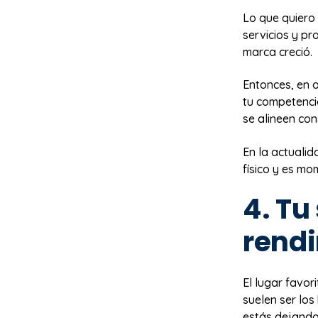
Lo que quiero 
servicios y pr
marca creció.
Entonces, en o
tu competencia
se alineen con
En la actualid
físico y es mo
4. Tu
rend
El lugar favor
suelen ser los
estás dejando