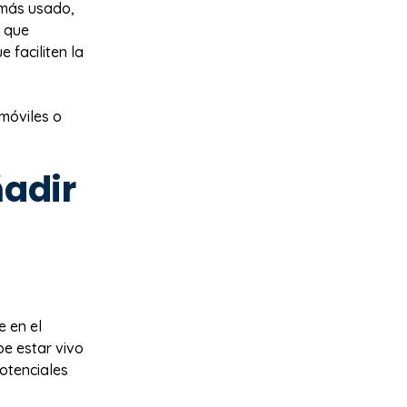
l más usado,
o que
 faciliten la
 móviles o
ñadir
 en el
be estar vivo
potenciales