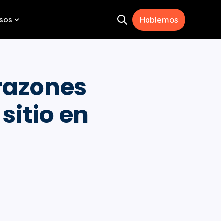
sos
Hablemos
Open search
menu for Herramientas
Show submenu for Recursos
 razones
sitio en