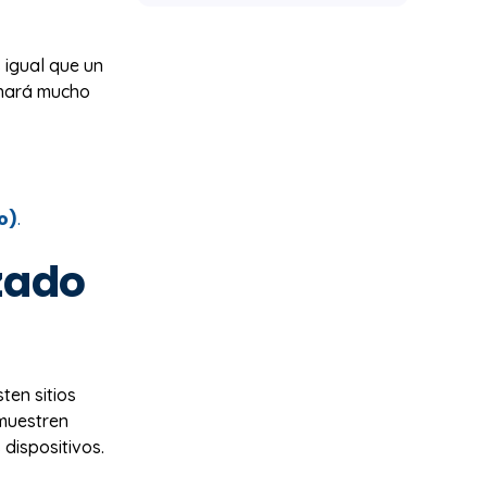
 igual que un
o hará mucho
o)
.
izado
ten sitios
 muestren
dispositivos.