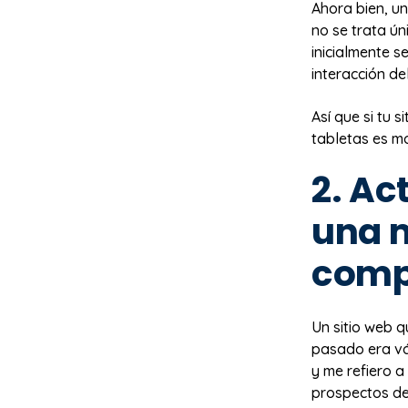
Ahora bien, un
no se trata ú
inicialmente s
interacción de
Así que si tu 
tabletas es m
2. Ac
una m
comp
Un sitio web 
pasado era vál
y me refiero a
prospectos d