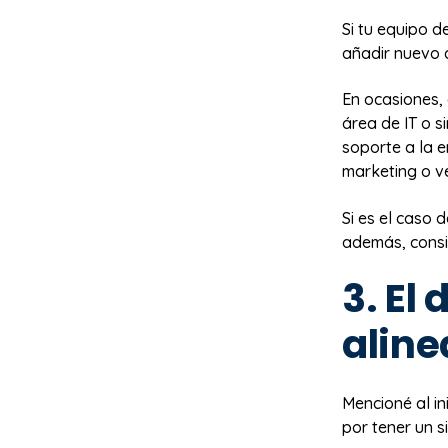
Si tu equipo d
añadir nuevo 
En ocasiones, 
área de IT o s
soporte a la 
marketing o v
Si es el caso
además, consi
3. El
aline
Mencioné al in
por tener un s