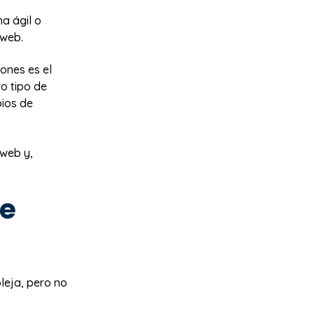
a ágil o
 web.
ones es el
ro tipo de
bios de
 web y,
se
leja, pero no