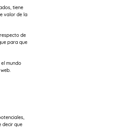
ados, tiene
e valor de la
 respecto de
 que para que
n el mundo
 web.
potenciales,
e decir que