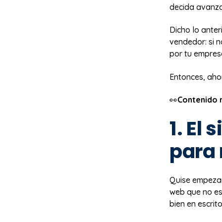
decida avanzar
Dicho lo anter
vendedor: si n
por tu empresa
Entonces, aho
👀
Contenido 
1. El
para 
Quise empezar 
web que no es
bien en escrit