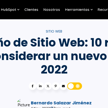
HubSpot
Clientes
Nosotros
Herramientas
Recur
w submenu for Servicios
Show submenu for HubSpot
Show sub
SITIO WEB
o de Sitio Web: 10
nsiderar un nuevo 
2022
Bernardo Salazar Jiménez