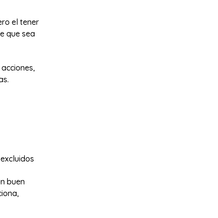
ro el tener
ce que sea
 acciones,
as.
 excluidos
un buen
ciona,