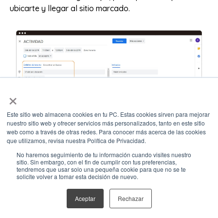
ubicarte y llegar al sitio marcado.
×
Este sitio web almacena cookies en tu PC. Estas cookies sirven para mejorar
9. Organiza los espacios
nuestro sitio web y ofrecer servicios más personalizados, tanto en este sitio
web como a través de otras redes. Para conocer más acerca de las cookies
de citas o eventos
que utilizamos, revisa nuestra Política de Privacidad.
No haremos seguimiento de tu información cuando visites nuestro
sitio. Sin embargo, con el fin de cumplir con tus preferencias,
tendremos que usar solo una pequeña cookie para que no se te
Ya hablamos acerca de cómo establecer tus horarios
solicite volver a tomar esta decisión de nuevo.
laborales en Google Calendar; puede que este punto
suene similar, pero tiene un pequeño diferenciador.
Aceptar
Rechazar
En este caso, lo que vemos es la posibilidad de