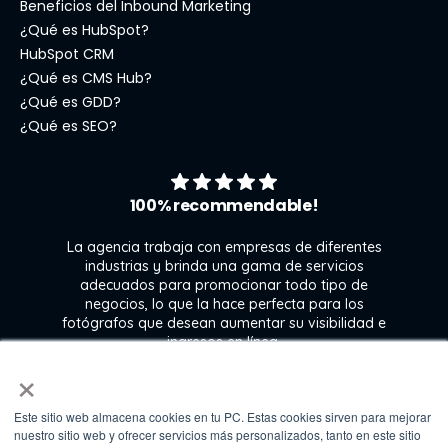
Beneficios del Inbound Marketing
¿Qué es HubSpot?
HubSpot CRM
¿Qué es CMS Hub?
¿Qué es GDD?
¿Qué es SEO?
100% recommendable!
La agencia trabaja con empresas de diferentes
industrias y brinda una gama de servicios
adecuados para promocionar todo tipo de
negocios, lo que la hace perfecta para los
s
fotógrafos que desean aumentar su visibilidad e
j
ingresos en línea.
×
Este sitio web almacena cookies en tu PC. Estas cookies sirven para mejorar
Kate Gross
nuestro sitio web y ofrecer servicios más personalizados, tanto en este sitio
Marketing & graphic design assistant at