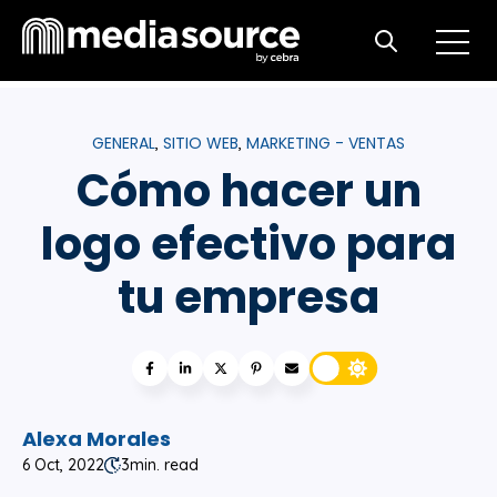
Open m
Open search
GENERAL
SITIO WEB
MARKETING - VENTAS
,
,
Cómo hacer un
logo efectivo para
tu empresa
Alexa Morales
6 Oct, 2022
3
min. read