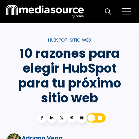
Open m
Open search
HUBSPOT
SITIO WEB
,
10 razones para
elegir HubSpot
para tu próximo
sitio web
Adriana Vega