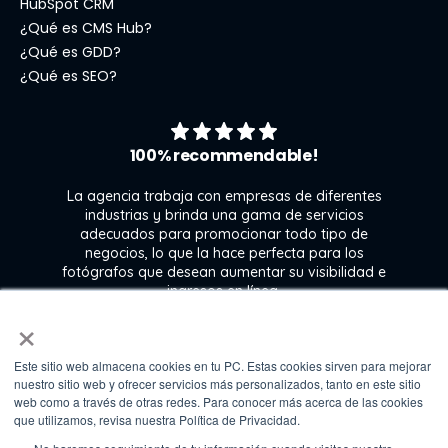
HubSpot CRM
¿Qué es CMS Hub?
¿Qué es GDD?
¿Qué es SEO?
100% recommendable!
La agencia trabaja con empresas de diferentes
industrias y brinda una gama de servicios
l
adecuados para promocionar todo tipo de
ra
negocios, lo que la hace perfecta para los
 y
fotógrafos que desean aumentar su visibilidad e
e
ingresos en línea.
n
×
Este sitio web almacena cookies en tu PC. Estas cookies sirven para mejorar
Kate Gross
nuestro sitio web y ofrecer servicios más personalizados, tanto en este sitio
Marketing & graphic design assistant at
web como a través de otras redes. Para conocer más acerca de las cookies
Fixthephoto
que utilizamos, revisa nuestra Política de Privacidad.