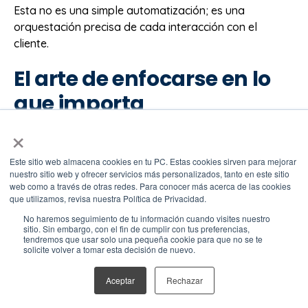
Esta no es una simple automatización; es una
orquestación precisa de cada interacción con el
cliente.
El arte de enfocarse en lo
que importa
×
¿Alguna vez has sentido que desperdicias recursos en
clientes que nunca responden?
Este sitio web almacena cookies en tu PC. Estas cookies sirven para mejorar
nuestro sitio web y ofrecer servicios más personalizados, tanto en este sitio
web como a través de otras redes. Para conocer más acerca de las cookies
La "Lista de clientes no enganchados" de Treble utiliza
que utilizamos, revisa nuestra Política de Privacidad.
análisis de datos avanzados para identificar a esos
No haremos seguimiento de tu información cuando visites nuestro
usuarios esquivos.
sitio. Sin embargo, con el fin de cumplir con tus preferencias,
tendremos que usar solo una pequeña cookie para que no se te
solicite volver a tomar esta decisión de nuevo.
Esta función actúa como un radar de alta precisión,
permitiéndote dirigir tus esfuerzos donde realmente
Aceptar
Rechazar
cuentan y optimizar tu presupuesto para un impacto
máximo.