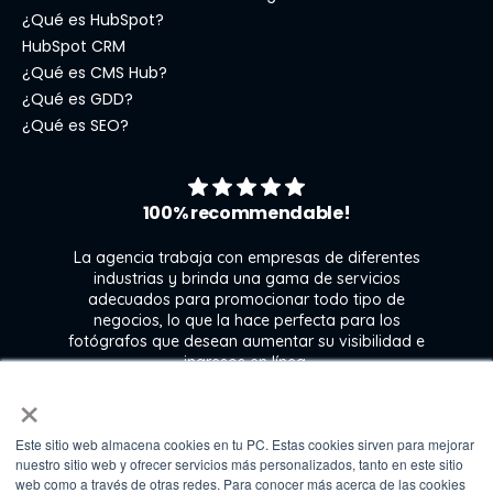
¿Qué es HubSpot?
HubSpot CRM
¿Qué es CMS Hub?
¿Qué es GDD?
¿Qué es SEO?
100% recommendable!
La agencia trabaja con empresas de diferentes
industrias y brinda una gama de servicios
l
adecuados para promocionar todo tipo de
ra
negocios, lo que la hace perfecta para los
 y
fotógrafos que desean aumentar su visibilidad e
e
ingresos en línea.
n
×
Este sitio web almacena cookies en tu PC. Estas cookies sirven para mejorar
Kate Gross
nuestro sitio web y ofrecer servicios más personalizados, tanto en este sitio
Marketing & graphic design assistant at
web como a través de otras redes. Para conocer más acerca de las cookies