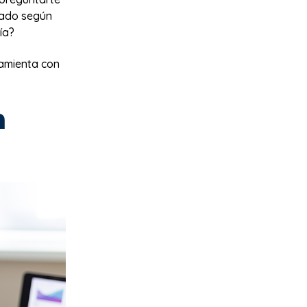
rado según
ía?
ramienta con
n