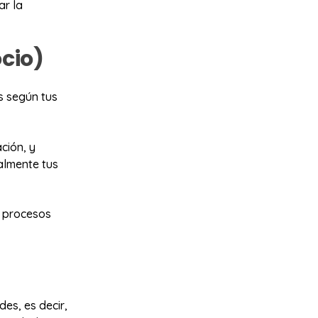
ar la
ocio)
s según tus
ción, y
almente tus
r procesos
es, es decir,