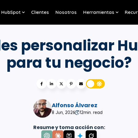
HubSpot
Clientes
Nosotros
Herramientas
Recur
w submenu for Servicios
Show submenu for HubSpot
Show sub
es personalizar H
para tu negocio?
Alfonso Álvarez
8 Jun, 2026
12
min. read
Resume y toma acción con: