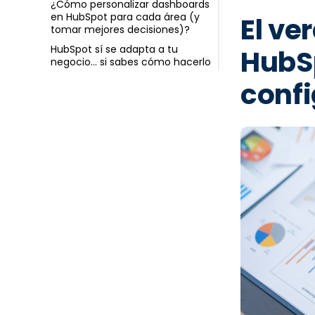
¿Cómo personalizar dashboards
Source by Ce
en HubSpot para cada área (y
El ve
tomar mejores decisiones)?
operativa, n
HubSpot sí se adapta a tu
HubS
resultados.
negocio… si sabes cómo hacerlo
conf