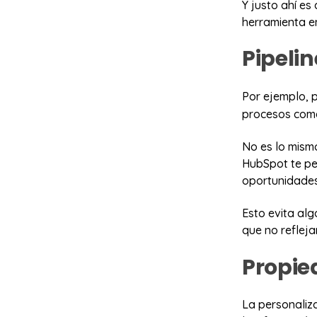
Y justo ahí es
herramienta en
Pipelin
Por ejemplo, 
procesos come
No es lo mismo
HubSpot te pe
oportunidades
Esto evita alg
que no refleja
Propie
La personaliz