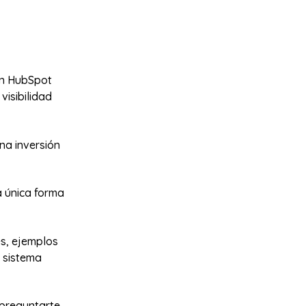
an HubSpot
visibilidad
na inversión
a única forma
es, ejemplos
l sistema
 preguntarte