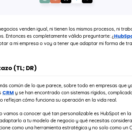
egocios venden igual, ni tienen los mismos procesos, ni trab
HubSp
s. Entonces es completamente válido preguntarte: ¿
tar a mi empresa o voy a tener que adaptar mi forma de tra
tazo (TL; DR)
lla por su tecnología, falla por su implementación.
más común de lo que parece, sobre todo en empresas que y
ot no refleja cómo vende una empresa, se convierte en un
CRM
s
y se han encontrado con sistemas rígidos, complicad
ignorada, llena de datos sin valor y procesos forzados.
 reflejan cómo funciona su operación en la vida real.
néricos, automatizaciones mal diseñadas y métricas irreleva
del equipo.
lo vamos a conocer qué tan personalizable es HubSpot en la 
s adaptar el sistema a la operación real: personalizar pipeli
daptarlo a tu modelo de negocio y qué necesitas considera
 automatizaciones y dashboards según el negocio.
cione como una herramienta estratégica y no solo como un 
 la flexibilidad para hacerlo, pero requiere una estrategia c