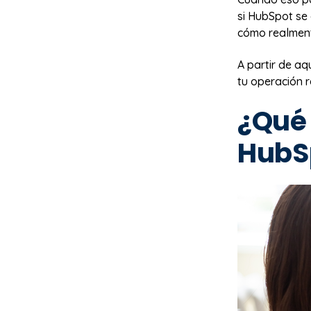
si HubSpot se
cómo realment
A partir de a
tu operación r
¿Qué 
HubS