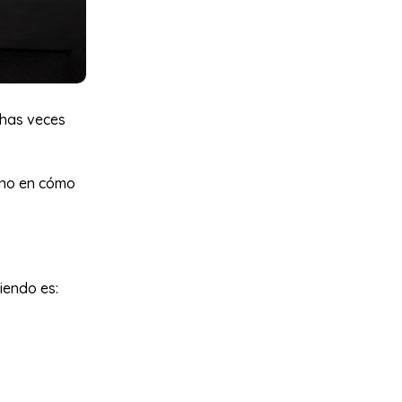
chas veces
.
sino en cómo
iendo es: