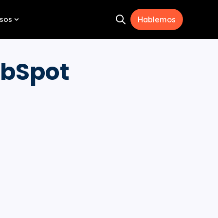
sos
Hablemos
Open search
menu for Herramientas
Show submenu for Recursos
ubSpot