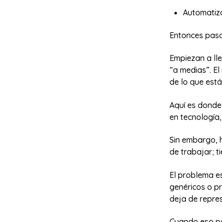
Automatiza
Entonces pasa 
Empiezan a ll
“a medias”. El
de lo que est
Aquí es donde
en tecnología,
Sin embargo, 
de trabajar; t
El problema e
genéricos o p
deja de repres
Cuando eso pa