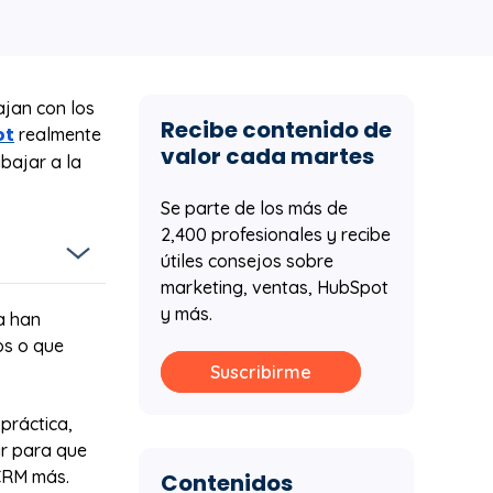
ajan con los
Recibe contenido de
ot
realmente
valor cada martes
bajar a la
Se parte de los más de
2,400 profesionales y recibe
útiles consejos sobre
marketing, ventas, HubSpot
y más.
a han
a
os o que
Suscribirme
ntes rompen
práctica,
nes,
r para que
CRM más.
Contenidos
lara. Media