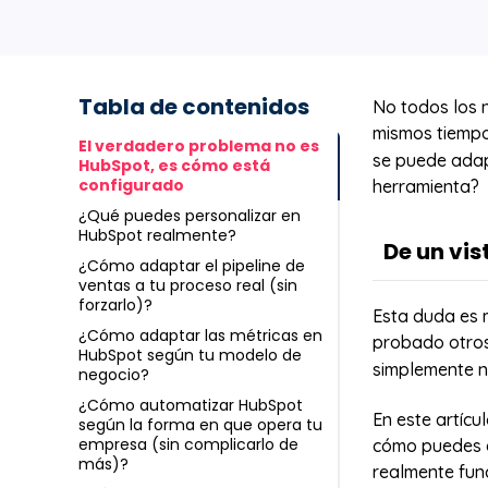
Tabla de contenidos
No todos los n
mismos tiempo
El verdadero problema no es
se puede adap
HubSpot, es cómo está
configurado
herramienta?
¿Qué puedes personalizar en
HubSpot realmente?
De un vis
¿Cómo adaptar el pipeline de
ventas a tu proceso real (sin
Un CRM no fa
forzarlo)?
Esta duda es 
Cuando HubSp
¿Cómo adaptar las métricas en
probado otro
HubSpot según tu modelo de
herramienta 
simplemente no
negocio?
Pipelines ge
¿Cómo automatizar HubSpot
la confianza 
En este artícu
según la forma en que opera tu
La solución e
empresa (sin complicarlo de
cómo puedes a
propiedades,
más)?
realmente fun
HubSpot tiene