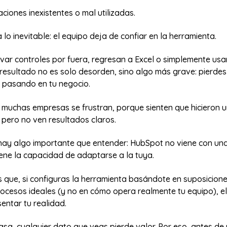
ciones inexistentes o mal utilizadas.
lo inevitable: el equipo deja de confiar en la herramienta.
evar controles por fuera, regresan a Excel o simplemente us
 resultado no es solo desorden, sino algo más grave: pierdes 
á pasando en tu negocio.
 muchas empresas se frustran, porque sienten que hicieron u
 pero no ven resultados claros.
hay algo importante que entender: HubSpot no viene con un
iene la capacidad de adaptarse a la tuya.
s que, si configuras la herramienta basándote en suposicion
rocesos ideales (y no en cómo opera realmente tu equipo), e
entar tu realidad.
sa, cualquier dato que veas pierde valor. Por eso, antes de