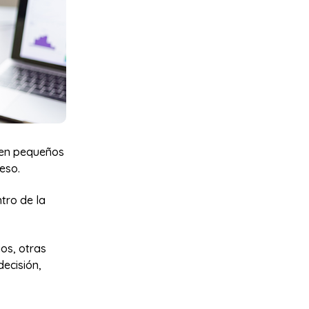
 en pequeños
eso.
tro de la
os, otras
ecisión,