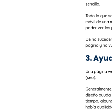
sencilla.
Todo lo que s
móvil de una m
poder ver los 
De no suceder,
página y no v
3. Ayu
Una página we
(seo).
Generalmente,
diseño ayuda 
tiempo, alguna
había duplicid