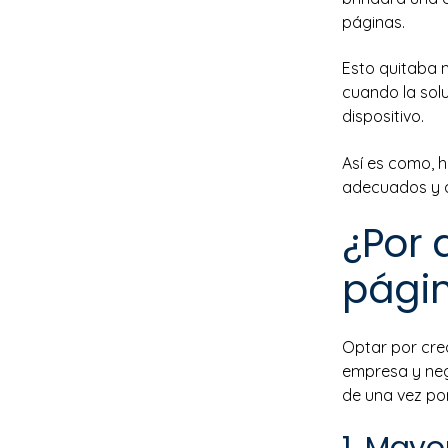
páginas.
Esto quitaba 
cuando la sol
dispositivo.
Así es como, h
adecuados y a
¿Por 
pági
Optar por cre
empresa y neg
de una vez po
1. Mayo