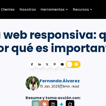
Clientes
Nosotros
Herramientas
Recursos
w submenu for Servicios
Show submenu for Her
Show sub
 web responsiva: q
or qué es importan
Fernanda Álvarez
13 Jan, 2023
6
min. read
Resume y toma acción con: