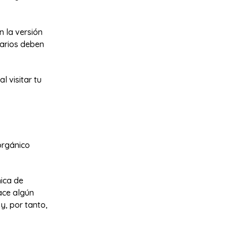
 la versión
uarios deben
 visitar tu
orgánico
ica de
ace algún
y, por tanto,