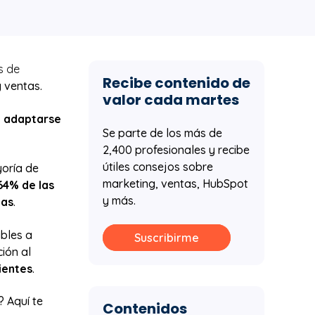
s de
Recibe contenido de
y ventas.
valor cada martes
a adaptarse
Se parte de los más de
2,400 profesionales y recibe
útiles consejos sobre
yoría de
marketing, ventas, HubSpot
64% de las
y más.
cas
.
bles a
Suscribirme
ión al
ientes
.
 Aquí te
Contenidos