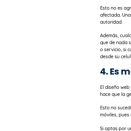
Esto no es agr
afectada. Una
autoridad.
Además, cualq
que de nada s
o servicio, si 
desde su celul
4. Es m
El diseño web 
hace que la ge
Esto no suced
móviles, pues 
Si optas por u