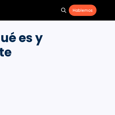
Hablemos
Open search
ramientas
menu for Recursos
ué es y
te