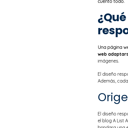
cuento todo.
¿Qué
resp
Una página w
web adaptars
imágenes.
El diseño res
Además, cada 
Orige
El diseño resp
el blog A List
brindara una e