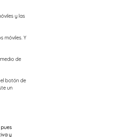
viles y las
s móviles. Y
l medio de
 el botón de
ste un
, pues
tiva y