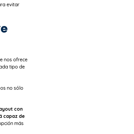
ra evitar
ve
e nos ofrece
ada tipo de
mos no sólo
 layout con
rá capaz de
opción más