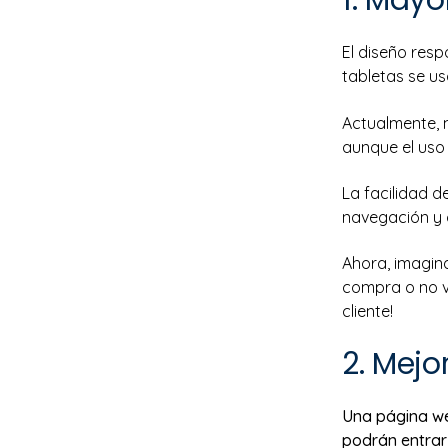
El diseño resp
tabletas se u
Actualmente, 
aunque el uso
La facilidad d
navegación y 
Ahora, imagina
compra o no v
cliente!
2. Mejo
Una página we
podrán entrar 