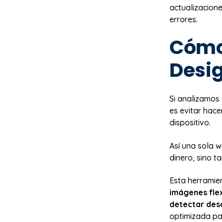
actualizacione
errores.
Cómo
Desi
Si analizamos
es evitar hac
dispositivo.
Así una sola 
dinero, sino t
Esta herramie
imágenes flex
detectar desd
optimizada pa