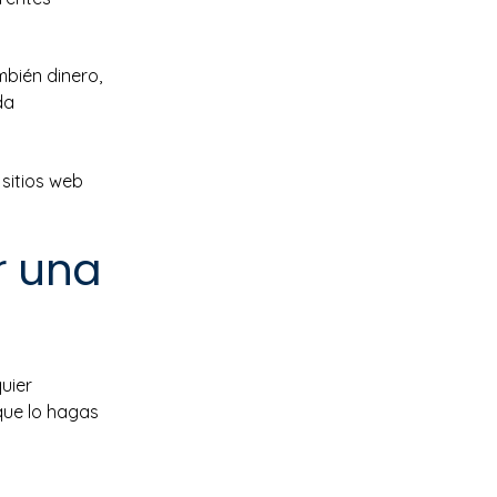
mbién dinero,
da
 sitios web
r una
uier
que lo hagas